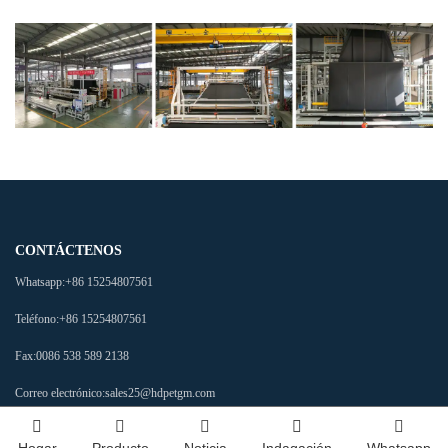
CONTÁCTENOS
Whatsapp:
+86 15254807561
Teléfono:
+86 15254807561
Fax:
0086 538 589 2138
Correo electrónico:
sales25@hdpetgm.com
Dirección:
No. 588 Calle Baizi, Oficina Subdistrital de Beijipo, Zona de Desarrollo de
Hogar
Producto
Noticia
Indagación
Whatsapp