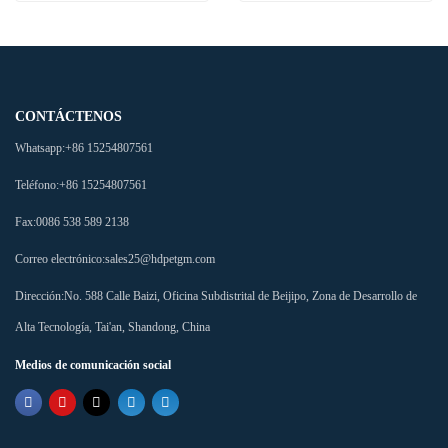
CONTÁCTENOS
Whatsapp:
+86 15254807561
Teléfono:
+86 15254807561
Fax:
0086 538 589 2138
Correo electrónico:
sales25@hdpetgm.com
Dirección:
No. 588 Calle Baizi, Oficina Subdistrital de Beijipo, Zona de Desarrollo de
Alta Tecnología, Tai'an, Shandong, China
Medios de comunicación social