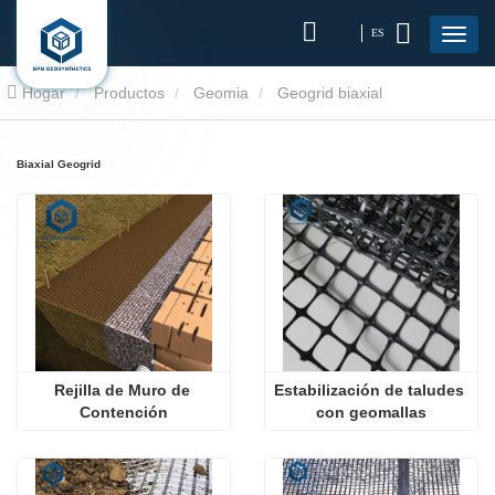
ES
Hogar
Productos
Geomia
Geogrid biaxial
Biaxial Geogrid
Rejilla de Muro de 
Estabilización de taludes 
Contención
con geomallas