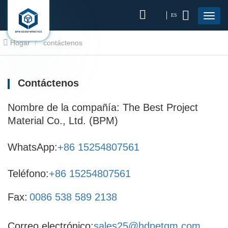
ES
Hogar
contáctenos
Contáctenos
Nombre de la compañía: The Best Project
Material Co., Ltd. (BPM)
WhatsApp:
+86 15254807561
Teléfono:
+86 15254807561
Fax:
0086 538 589 2138
Correo electrónico:
sales25@hdpetgm.com