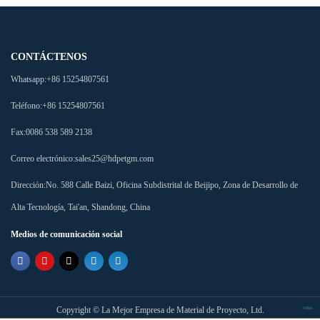
CONTÁCTENOS
Whatsapp:
+86 15254807561
Teléfono:
+86 15254807561
Fax:
0086 538 589 2138
Correo electrónico:
sales25@hdpetgm.com
Dirección:
No. 588 Calle Baizi, Oficina Subdistrital de Beijipo, Zona de Desarrollo de
Alta Tecnología, Tai'an, Shandong, China
Medios de comunicación social
Copyright ©
La Mejor Empresa de Material de Proyecto, Ltd.
Index