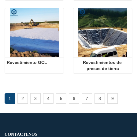
Revestimiento GCL
Revestimientos de 
presas de tierra
1
2
3
4
5
6
7
8
9
CONTÁCTENOS