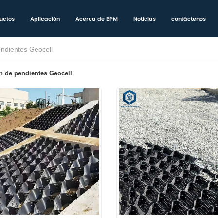
uctos
Aplicación
Acerca de BPM
Noticias
contáctenos
endientes Geocell
n de pendientes Geocell