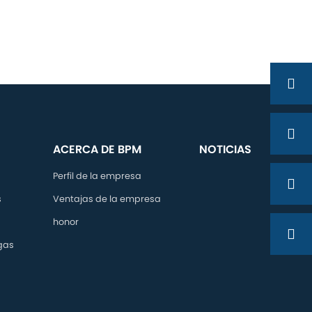
Geocelda de protección de taludes
Geocelda de plástico
Contacta ahora
ACERCA DE BPM
NOTICIAS
Perfil de la empresa
s
Ventajas de la empresa
honor
 gas