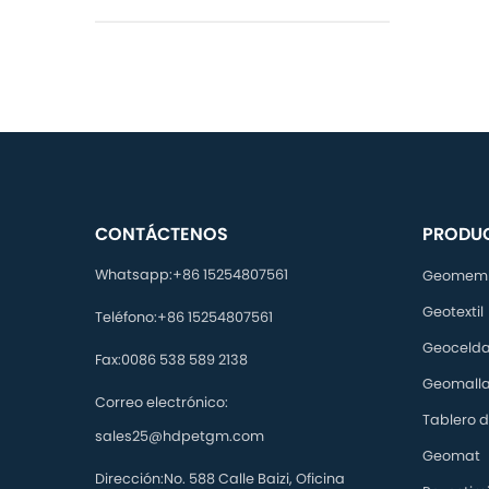
Conta
CONTÁCTENOS
PRODU
Whatsapp:
+86 15254807561
Geomem
Geotextil
Teléfono:
+86 15254807561
Geoceld
Fax:
0086 538 589 2138
Geomall
Correo electrónico:
Tablero d
sales25@hdpetgm.com
Geomat
Dirección:
No. 588 Calle Baizi, Oficina