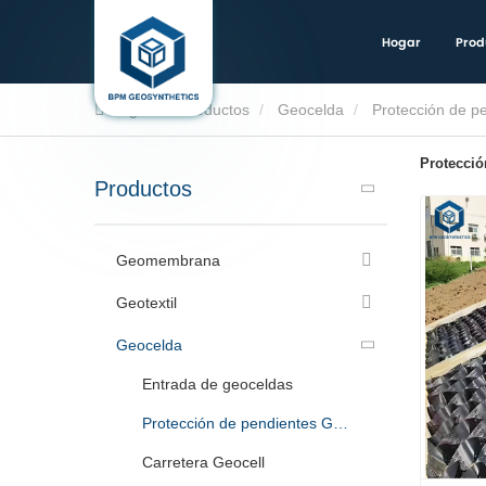
Hogar
Prod
Hogar
Productos
Geocelda
Protección de p
Protecció
Productos
Geomembrana
Geotextil
Geocelda
Entrada de geoceldas
Protección de pendientes Geocell
Carretera Geocell