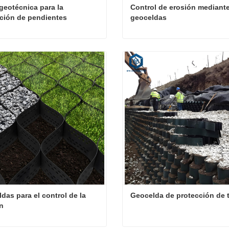
geotécnica para la 
Control de erosión mediante
ción de pendientes
geoceldas
Celda geotécnica para la protección de pendientes
cta ahora
Contacta ahora
das para el control de la 
Geocelda de protección de 
n