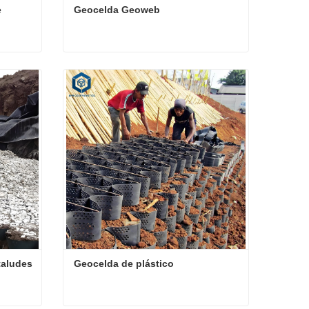
 
Geocelda Geoweb
Control de erosión mediante geoceldas
Geocelda Geoweb
Contacta ahora
taludes
Geocelda de plástico