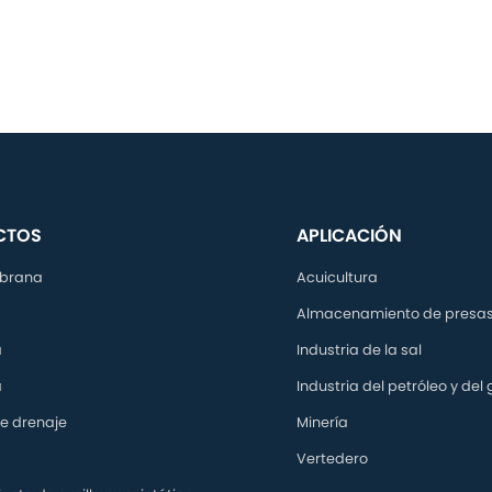
Geoceldas para el control de la erosión
cta ahora
Contacta ahora
CTOS
APLICACIÓN
brana
Acuicultura
Almacenamiento de presa
a
Industria de la sal
a
Industria del petróleo y del
e drenaje
Minería
Vertedero