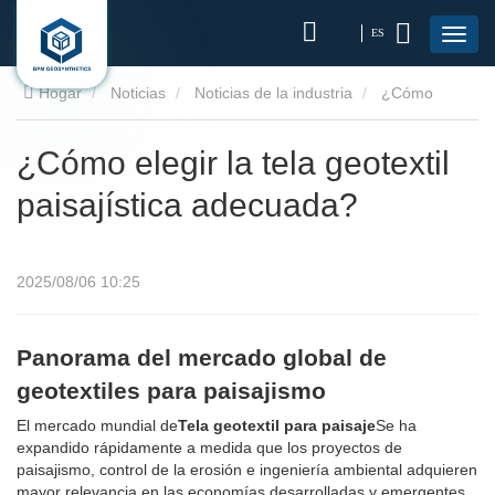
ES
Hogar
Noticias
Noticias de la industria
¿Cómo
elegir la tela geotextil paisajística adecuada?
¿Cómo elegir la tela geotextil
paisajística adecuada?
2025/08/06 10:25
Panorama del mercado global de
geotextiles para paisajismo
El mercado mundial de
Tela geotextil para paisaje
Se ha
expandido rápidamente a medida que los proyectos de
paisajismo, control de la erosión e ingeniería ambiental adquieren
mayor relevancia en las economías desarrolladas y emergentes.