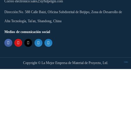
Correo electrónico:
sales25@hdpetgm.com
Dirección:
No. 588 Calle Baizi, Oficina Subdistrital de Beijipo, Zona de Desarrollo de
Alta Tecnología, Tai'an, Shandong, China
Medios de comunicación social
Copyright ©
La Mejor Empresa de Material de Proyecto, Ltd.
Index