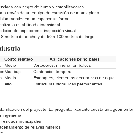
zclada con negro de humo y estabilizadores.
sa a través de un equipo de extrusión de matriz plana.
cisión mantienen un espesor uniforme.
antiza la estabilidad dimensional.
edición de espesores e inspección visual.
 8 metros de ancho y de 50 a 100 metros de largo.
dustria
l
Costo relativo
Aplicaciones principales
s
Medio
Vertederos, minería, embalses
ños
Más bajo
Contención temporal
s
Medio
Estanques, elementos decorativos de agua.
Alto
Estructuras hidráulicas permanentes
a planificación del proyecto. La pregunta "¿cuánto cuesta una geomemb
 ingeniería.
 residuos municipales
lmacenamiento de relaves mineros