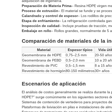
adquisición de ingeniería.
Preparación de Materia Prima
– Resina HDPE virgen me
Proceso de extrusión
– El material se funde y se proce
Calandrado y control de espesor
– Los rodillos de pre
Etapa de enfriamiento
– La refrigeración controlada gar
Inspección de calidad
– Incluye pruebas de tracción, m
Embalaje en rollo
– Rollos grandes, normalmente de 5 a
Comparación de materiales de la in
Material
Espesor típico
Vida úti
Geomembrana de HDPE
0,75–2,5 mm
20-50 año
Geomembrana de PEBD
0,5–2,0 mm
10 a 20 a
Revestimiento de PVC
0,5–1,5 mm
8 a 15 año
Revestimiento de hormigón
80-150 milímetros
30+ años
Escenarios de aplicación
El análisis de costos generalmente se realiza durante l
HDPE?" surge comúnmente en los siguientes sectores de
Sistemas de contención de vertederos para proyectos de
Plataformas de lixiviación en pilas e instalaciones de a