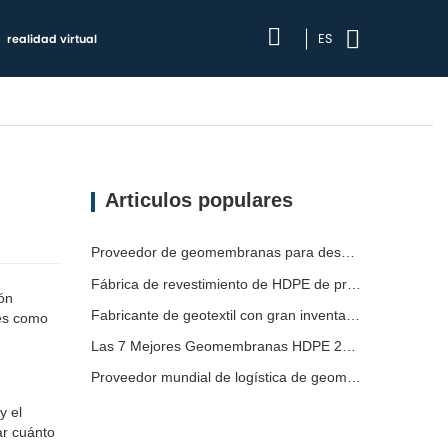
ES
realidad virtual
Articulos populares
Proveedor de geomembranas para desarrolladores de infraestructura
Fábrica de revestimiento de HDPE de producción rápida
ón
Fabricante de geotextil con gran inventario
nes como
Las 7 Mejores Geomembranas HDPE 2mm Lista
Proveedor mundial de logística de geomembranas
y el
ar cuánto