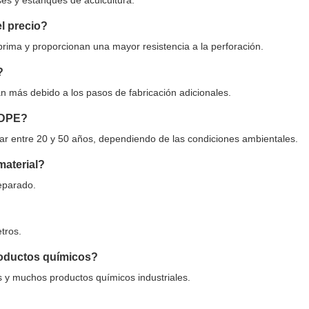
s y estanques de acuicultura.
el precio?
rima y proporcionan una mayor resistencia a la perforación.
?
 más debido a los pasos de fabricación adicionales.
 HDPE?
ar entre 20 y 50 años, dependiendo de las condiciones ambientales.
 material?
separado.
tros.
roductos químicos?
lis y muchos productos químicos industriales.