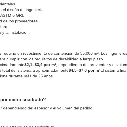
bientales.
el diseño de ingeniería.
s ASTM o GRI.
ad de los proveedores.
dura.
 y la instalación.
 requirió un revestimiento de contención de 35.000 m². Los ingeniero
umplir con los requisitos de durabilidad a largo plazo.
roximadamente
$2,1–$3,4 por m²
, dependiendo del proveedor y el volu
to total del sistema a aproximadamente
$4,5–$7,0 por m²
El sistema fina
cione durante más de 25 años.
por metro cuadrado?
r m² dependiendo del espesor y el volumen del pedido.