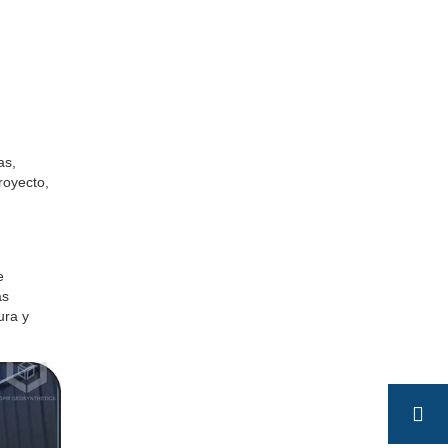
as,
royecto,
e
as
ura y