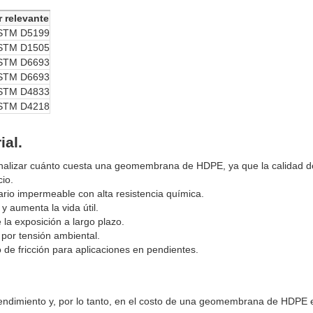
 relevante
STM D5199
STM D1505
STM D6693
STM D6693
STM D4833
STM D4218
ial.
analizar cuánto cuesta una geomembrana de HDPE, ya que la calidad d
cio.
ario impermeable con alta resistencia química.
y aumenta la vida útil.
 la exposición a largo plazo.
 por tensión ambiental.
 de fricción para aplicaciones en pendientes.
 rendimiento y, por lo tanto, en el costo de una geomembrana de HDPE 