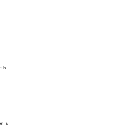
e la
en la