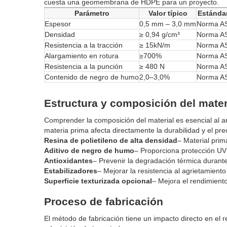
cuesta una geomembrana de HDPE para un proyecto.
Parámetro
Valor típico
Estándar
Espesor
0,5 mm – 3,0 mm
Norma A
Densidad
≥ 0,94 g/cm³
Norma A
Resistencia a la tracción
≥ 15kN/m
Norma A
Alargamiento en rotura
≥700%
Norma A
Resistencia a la punción
≥ 480 N
Norma A
Contenido de negro de humo
2,0–3,0%
Norma A
Estructura y composición del mater
Comprender la composición del material es esencial al 
materia prima afecta directamente la durabilidad y el pre
Resina de polietileno de alta densidad
– Material prim
Aditivo de negro de humo
– Proporciona protección UV 
Antioxidantes
– Prevenir la degradación térmica durante
Estabilizadores
– Mejorar la resistencia al agrietamiento
Superficie texturizada opcional
– Mejora el rendimiento
Proceso de fabricación
El método de fabricación tiene un impacto directo en el