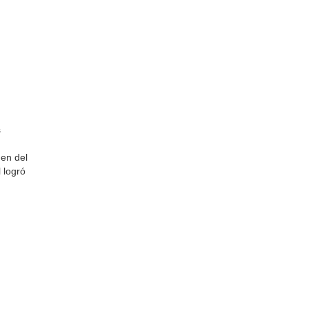
s
men del
l logró