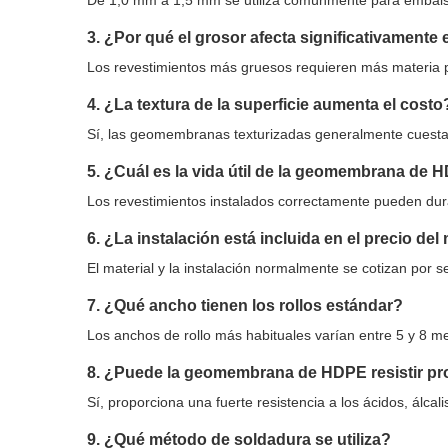
De 1,0 mm a 1,5 mm se utiliza comúnmente para embalse
3. ¿Por qué el grosor afecta significativamente 
Los revestimientos más gruesos requieren más materia p
4. ¿La textura de la superficie aumenta el costo
Sí, las geomembranas texturizadas generalmente cuestan
5. ¿Cuál es la vida útil de la geomembrana de
Los revestimientos instalados correctamente pueden dur
6. ¿La instalación está incluida en el precio del
El material y la instalación normalmente se cotizan por 
7. ¿Qué ancho tienen los rollos estándar?
Los anchos de rollo más habituales varían entre 5 y 8 me
8. ¿Puede la geomembrana de HDPE resistir p
Sí, proporciona una fuerte resistencia a los ácidos, álca
9. ¿Qué método de soldadura se utiliza?