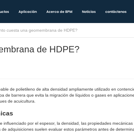
uctos
Aplicación
Acerca de BPM
Noticias
contáctenos
nto cuesta una geomembrana de HDPE?
membrana de HDPE?
e de polietileno de alta densidad ampliamente utilizado en contenci
pa de barrera que evita la migración de líquidos o gases en aplicacio
ues de acuicultura.
nicas
nfluenciado por el espesor, la densidad, las propiedades mecánicas 
s de adquisiciones suelen evaluar estos parámetros antes de determin