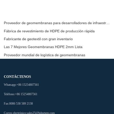
Proveedor de geomembranas para desarrolladores de infraestructura
Fábrica de revestimiento de HDPE de producción rápida
Fabricante de geotextil con gran inventario
Las 7 Mejores Geomembranas HDPE 2mm Lista
Proveedor mundial de logística de geomembranas
CONTÁCTENOS
Whatsapp:
+86 15254807561
Teléfono:
+86 15254807561
Fax:
0086 538 589 2138
Correo electrónico:
sales25@hdpetgm.com