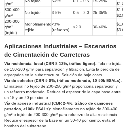
No tejido
5-8%
0.1 – 0.5
15-25%
g/m²
$1.80
300-400
$1.50
No tejido
3-5%
0.5 – 2.0
25-35%
g/m²
$2.50
200-300
Monofilamento
<3%
$1.80
g/m²
>2.0
30-40%
tejido
(refuerzo)
$3.00
(tejido)
Aplicaciones Industriales – Escenarios
de Cimentación de Carreteras
Vía residencial local (CBR 8-12%, tráfico ligero):
Tela no tejida
de 150-200 g/m² para separación y filtración. Evita la pérdida de
agregados en la subestructura. Solución de bajo costo.
Vía de colector (CBR 5-8%, tráfico moderado, 10-50k ESALs):
El material no tejido de 200-250 g/m² proporciona separación y
un refuerzo moderado. Reduce el espesor de la capa base entre
un 15 y un 20 por ciento.
Vía de acceso industrial (CBR 2-4%, tráfico de camiones
pesados, >100k ESALs):
Monofilamento no tejido de 300-400
g/m² o tejido de 200-300 g/m² para refuerzo de alta resistencia.
Reduce el espesor de la base en un 30-40 por ciento, evita el
bombeo del subterreno.