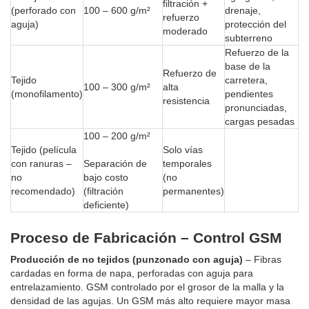
filtración +
(perforado con
100 – 600 g/m²
drenaje,
refuerzo
aguja)
protección del
moderado
subterreno
Refuerzo de la
base de la
Refuerzo de
Tejido
carretera,
100 – 300 g/m²
alta
(monofilamento)
pendientes
resistencia
pronunciadas,
cargas pesadas
100 – 200 g/m²
Tejido (película
Solo vías
con ranuras –
Separación de
temporales
no
bajo costo
(no
recomendado)
(filtración
permanentes)
deficiente)
Proceso de Fabricación – Control GSM
Producción de no tejidos (punzonado con aguja)
– Fibras
cardadas en forma de napa, perforadas con aguja para
entrelazamiento. GSM controlado por el grosor de la malla y la
densidad de las agujas. Un GSM más alto requiere mayor masa