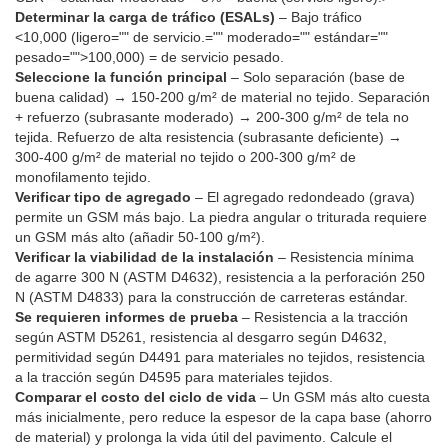
Determinar la carga de tráfico (ESALs)
– Bajo tráfico
<10,000 (ligero="" de servicio.="" moderado="" estándar=""
pesado="">100,000) = de servicio pesado.
Seleccione la función principal
– Solo separación (base de
buena calidad) → 150-200 g/m² de material no tejido. Separación
+ refuerzo (subrasante moderado) → 200-300 g/m² de tela no
tejida. Refuerzo de alta resistencia (subrasante deficiente) →
300-400 g/m² de material no tejido o 200-300 g/m² de
monofilamento tejido.
Verificar tipo de agregado
– El agregado redondeado (grava)
permite un GSM más bajo. La piedra angular o triturada requiere
un GSM más alto (añadir 50-100 g/m²).
Verificar la viabilidad de la instalación
– Resistencia mínima
de agarre 300 N (ASTM D4632), resistencia a la perforación 250
N (ASTM D4833) para la construcción de carreteras estándar.
Se requieren informes de prueba
– Resistencia a la tracción
según ASTM D5261, resistencia al desgarro según D4632,
permitividad según D4491 para materiales no tejidos, resistencia
a la tracción según D4595 para materiales tejidos.
Comparar el costo del ciclo de vida
– Un GSM más alto cuesta
más inicialmente, pero reduce la espesor de la capa base (ahorro
de material) y prolonga la vida útil del pavimento. Calcule el