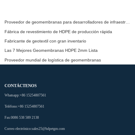
Proveedor de geomembranas para desarrolladores de infraestructura
Fábrica de revestimiento de HDPE de producción rápida
Fabricante de geotextil con gran inventario
Las 7 Mejores Geomembranas HDPE 2mm Lista
Proveedor mundial de logística de geomembranas
CONTÁCTENOS
Whatsapp:
+86 15254807561
Teléfono:
+86 15254807561
Fax:
0086 538 589 2138
Correo electrónico:
sales25@hdpetgm.com