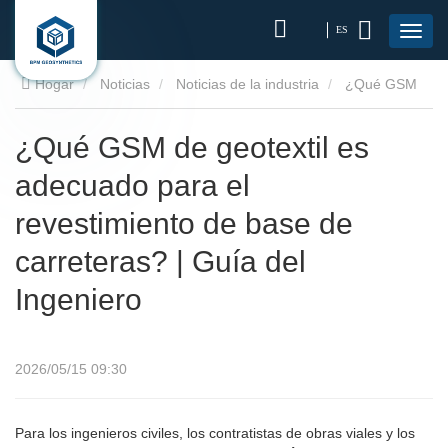
ES
Hogar
Noticias
Noticias de la industria
¿Qué GSM
de geotextil es adecuado para el revestimiento de base de
¿Qué GSM de geotextil es
adecuado para el
carreteras? | Guía del Ingeniero
revestimiento de base de
carreteras? | Guía del
Ingeniero
2026/05/15 09:30
Para los ingenieros civiles, los contratistas de obras viales y los