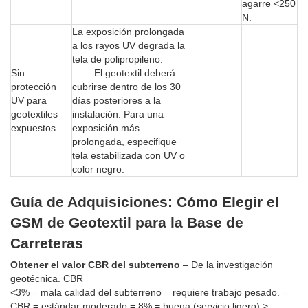
agarre <250
N.
La exposición prolongada
a los rayos UV degrada la
tela de polipropileno.
Sin
El geotextil deberá
protección
cubrirse dentro de los 30
UV para
días posteriores a la
geotextiles
instalación. Para una
expuestos
exposición más
prolongada, especifique
tela estabilizada con UV o
color negro.
Guía de Adquisiciones: Cómo Elegir el
GSM de Geotextil para la Base de
Carreteras
Obtener el valor CBR del subterreno
– De la investigación
geotécnica. CBR
<3% = mala calidad del subterreno = requiere trabajo pesado. =
CBR = estándar moderado = 8% = buena (servicio ligero).>