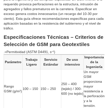
requerido provoca perforaciones en la estructura, intrusión de
agregados y fallos prematuros en la carretera. Especificar en
exceso genera costos innecesarios (un recargo del 10-30 por
ciento). Esta guía ofrece recomendaciones específicas para cada
aplicación basadas en la resistencia del subterreno y el nivel de
tráfico.
Especificaciones Técnicas – Criterios de
Selección de GSM para Geotextiles
.=Permitividad (ASTM D4491, s⁻¹)
Importancia
Trabajo
Servicio
De uso
Parámetro
de la
Ligero
Estándar
intensivo
Ingeniería
Un mayor
GSM
proporciona
250 – 400
Rango
mayor
100 – 150
150 – 250
(tejido) / 300-
GSM (g/m²)
resistencia a
600 (no tejido)
la perforación
y a la
tensión.