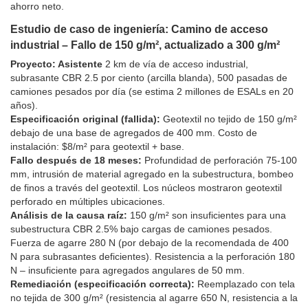
ahorro neto.
Estudio de caso de ingeniería: Camino de acceso
industrial – Fallo de 150 g/m², actualizado a 300 g/m²
Proyecto: Asistente
2 km de vía de acceso industrial,
subrasante CBR 2.5 por ciento (arcilla blanda), 500 pasadas de
camiones pesados por día (se estima 2 millones de ESALs en 20
años).
Especificación original (fallida):
Geotextil no tejido de 150 g/m²
debajo de una base de agregados de 400 mm. Costo de
instalación: $8/m² para geotextil + base.
Fallo después de 18 meses:
Profundidad de perforación 75-100
mm, intrusión de material agregado en la subestructura, bombeo
de finos a través del geotextil. Los núcleos mostraron geotextil
perforado en múltiples ubicaciones.
Análisis de la causa raíz:
150 g/m² son insuficientes para una
subestructura CBR 2.5% bajo cargas de camiones pesados.
Fuerza de agarre 280 N (por debajo de la recomendada de 400
N para subrasantes deficientes). Resistencia a la perforación 180
N – insuficiente para agregados angulares de 50 mm.
Remediación (especificación correcta):
Reemplazado con tela
no tejida de 300 g/m² (resistencia al agarre 650 N, resistencia a la