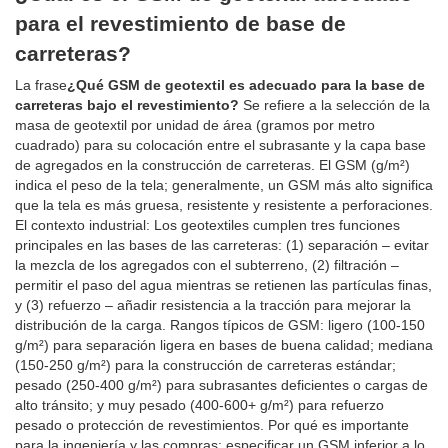
para el revestimiento de base de
carreteras?
La frase
¿Qué GSM de geotextil es adecuado para la base de
carreteras bajo el revestimiento?
Se refiere a la selección de la
masa de geotextil por unidad de área (gramos por metro
cuadrado) para su colocación entre el subrasante y la capa base
de agregados en la construcción de carreteras. El GSM (g/m²)
indica el peso de la tela; generalmente, un GSM más alto significa
que la tela es más gruesa, resistente y resistente a perforaciones.
El contexto industrial: Los geotextiles cumplen tres funciones
principales en las bases de las carreteras: (1) separación – evitar
la mezcla de los agregados con el subterreno, (2) filtración –
permitir el paso del agua mientras se retienen las partículas finas,
y (3) refuerzo – añadir resistencia a la tracción para mejorar la
distribución de la carga. Rangos típicos de GSM: ligero (100-150
g/m²) para separación ligera en bases de buena calidad; mediana
(150-250 g/m²) para la construcción de carreteras estándar;
pesado (250-400 g/m²) para subrasantes deficientes o cargas de
alto tránsito; y muy pesado (400-600+ g/m²) para refuerzo
pesado o protección de revestimientos. Por qué es importante
para la ingeniería y las compras: especificar un GSM inferior a lo