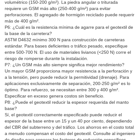
volumétrico (150-200 g/m²). La piedra angular o triturada
requiere un GSM más alto (250-400 g/m²) para evitar
perforaciones. El agregado de hormigón reciclado puede requerir
más de 400 g/m².
P6: ¿Cuál es la resistencia mínima de agarre para el geotextil de
la base de la carretera?
ASTM D4632 mínimo 300 N para construcción de carreteras
estándar. Para bases deficientes o tráfico pesado, especifique
entre 500-700 N. El uso de materiales livianos (<250 N) corre el
riesgo de romperse durante la instalación.
P7: ¿Un GSM más alto siempre significa mejor rendimiento?
Un mayor GSM proporciona mayor resistencia a la perforación y
a la tensión, pero puede reducir la permitividad (drenaje). Para
aplicaciones exclusivamente de separación, 200-250 g/m² es lo
óptimo. Para refuerzo, se necesitan entre 300 y 400 g/m².
Especificar en exceso genera costos sin beneficio.
P8: ¿Puede el geotextil reducir la espesor requerida del manto
base?
Sí, el geotextil correctamente especificado puede reducir el
espesor de la base entre un 15 y un 40 por ciento, dependiendo
del CBR del subterreno y del tráfico. Los ahorros en el costo total
a menudo compensan el costo del geotextil. Consulte al ingeniero
de diseño para conocer los factores de reducción específicos.