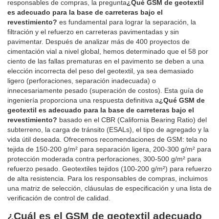
responsables de compras, la pregunta
¿Qué GSM de geotextil
es adecuado para la base de carreteras bajo el
revestimiento?
es fundamental para lograr la separación, la
filtración y el refuerzo en carreteras pavimentadas y sin
pavimentar. Después de analizar más de 400 proyectos de
cimentación vial a nivel global, hemos determinado que el 58 por
ciento de las fallas prematuras en el pavimento se deben a una
elección incorrecta del peso del geotextil, ya sea demasiado
ligero (perforaciones, separación inadecuada) o
innecesariamente pesado (superación de costos). Esta guía de
ingeniería proporciona una respuesta definitiva a
¿Qué GSM de
geotextil es adecuado para la base de carreteras bajo el
revestimiento?
basado en el CBR (California Bearing Ratio) del
subterreno, la carga de tránsito (ESALs), el tipo de agregado y la
vida útil deseada. Ofrecemos recomendaciones de GSM: tela no
tejida de 150-200 g/m² para separación ligera, 200-300 g/m² para
protección moderada contra perforaciones, 300-500 g/m² para
refuerzo pesado. Geotextiles tejidos (100-200 g/m²) para refuerzo
de alta resistencia. Para los responsables de compras, incluimos
una matriz de selección, cláusulas de especificación y una lista de
verificación de control de calidad.
¿Cuál es el GSM de geotextil adecuado