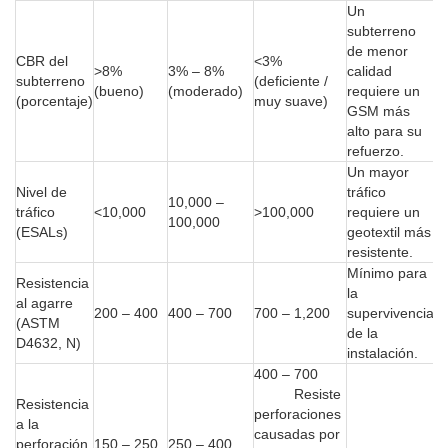
Un
subterreno
de menor
CBR del
<3%
>8%
3% – 8%
calidad
subterreno
(deficiente /
(bueno)
(moderado)
requiere un
(porcentaje)
muy suave)
GSM más
alto para su
refuerzo.
Un mayor
Nivel de
tráfico
10,000 –
tráfico
<10,000
>100,000
requiere un
100,000
(ESALs)
geotextil más
resistente.
Mínimo para
Resistencia
la
al agarre
200 – 400
400 – 700
700 – 1,200
supervivencia
(ASTM
de la
D4632, N)
instalación.
400 – 700
Resiste
Resistencia
perforaciones
a la
causadas por
perforación
150 – 250
250 – 400