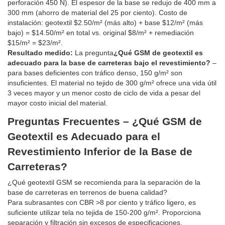
perforación 450 N). El espesor de la base se redujo de 400 mm a
300 mm (ahorro de material del 25 por ciento). Costo de
instalación: geotextil $2.50/m² (más alto) + base $12/m² (más
bajo) = $14.50/m² en total vs. original $8/m² + remediación
$15/m² = $23/m².
Resultado medido:
La pregunta
¿Qué GSM de geotextil es
adecuado para la base de carreteras bajo el revestimiento?
–
para bases deficientes con tráfico denso, 150 g/m² son
insuficientes. El material no tejido de 300 g/m² ofrece una vida útil
3 veces mayor y un menor costo de ciclo de vida a pesar del
mayor costo inicial del material.
Preguntas Frecuentes – ¿Qué GSM de
Geotextil es Adecuado para el
Revestimiento Inferior de la Base de
Carreteras?
¿Qué geotextil GSM se recomienda para la separación de la
base de carreteras en terrenos de buena calidad?
Para subrasantes con CBR >8 por ciento y tráfico ligero, es
suficiente utilizar tela no tejida de 150-200 g/m². Proporciona
separación y filtración sin excesos de especificaciones.