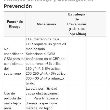
Prevención
Estrategia
de
Factor de
Mecanismo
Prevención
Riesgo
(Cláusula
Específica)
El subterreno de baja
CBR requiere un geotextil
No
más pesado.
especificar el
Seleccione el GSM
GSM para las
basándose en el CBR del
condiciones
subterreno: >8% utilice
del
150 g/m²; 3-8% utilice
subterreno
200-250 g/m²; <3% utilice
300-400 g/m² o refuerzo
tejido.
La baja permitividad
Uso de
causa obstrucciones.
película de
Para filtración o
malla tejida
drenaje, especifique
para
material no tejido