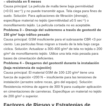
– obstruida en 6 meses
Causa principal: La película de malla tiene baja permitividad
(<0.01 sec⁻¹) y no puede transmitir agua. Tela ciega para fines de
suelo. Solución: Para aplicaciones de filtración (drenaje),
especifique material no tejido (permittividad ≥0.5 sec⁻¹) o
monofilamento tejido. La película cortada no es aceptable.
Problema 3 – Drenaje del subterreno a través de geotextil de
150 g/m² bajo tráfico pesado
Causa principal: GSM insuficiente para el subrasante CBR <3 por
ciento. Las partículas finas migran a través de la tela bajo carga
cíclica. Solución: Actualizar a 300-400 g/m² de tela no tejida o 200
g/m² de monofilamento tejido. Utilice una tela más pesada para
bases de cimentación deficientes.
Problema 4 – Desgarros del geotextil durante la instalación
(baja resistencia de sujeción)
Causa principal: El material GSM de 100-120 g/m² tiene una
fuerza de sujeción <200 N – insuficiente para las tensiones de
instalación (arrastre sobre rocas, giro del equipo). Solución:
Resistencia mínima de agarre de 300 N para cualquier aplicación
en cimentaciones de carreteras. Especifique un material no tejido
de 200 g/m² o superior.
Factores de Riesgo y Estrategias de