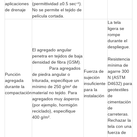
aplicaciones
(permittividad ≥0.5 sec⁻¹).
de drenaje
No se permite el tejido de
película cortada.
La tela
ligera se
rompe
durante el
despliegue.
El agregado angular
penetra en tejidos de baja
Resistencia
densidad de fibra (GSM).
mínima de
Para agregados
Fuerza de
agarre 300
Punción
de piedra angular o
sujeción
N (ASTM
agregada
triturada, especifique un
insuficiente
D4632) para
durante la
mínimo de 250 g/m² de
para la
geotextiles
compactación
material no tejido. Para
instalación
de
agregados muy ásperos
cimentación
(por ejemplo, hormigón
de
reciclado), especifique
carreteras.
400 g/m².
Rechazar la
tela con una
fuerza de