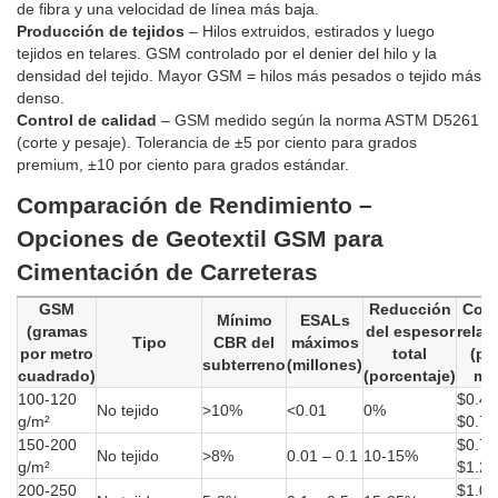
de fibra y una velocidad de línea más baja.
Producción de tejidos
– Hilos extruidos, estirados y luego
tejidos en telares. GSM controlado por el denier del hilo y la
densidad del tejido. Mayor GSM = hilos más pesados o tejido más
denso.
Control de calidad
– GSM medido según la norma ASTM D5261
(corte y pesaje). Tolerancia de ±5 por ciento para grados
premium, ±10 por ciento para grados estándar.
Comparación de Rendimiento –
Opciones de Geotextil GSM para
Cimentación de Carreteras
GSM
Reducción
Cos
Mínimo
ESALs
(gramas
del espesor
relat
Tipo
CBR del
máximos
por metro
total
(po
subterreno
(millones)
cuadrado)
(porcentaje)
m²)
100-120
$0.40
No tejido
>10%
<0.01
0%
g/m²
$0.70
150-200
$0.70
No tejido
>8%
0.01 – 0.1
10-15%
g/m²
$1.20
200-250
$1.00