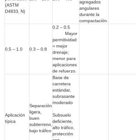
agregados
(ASTM
angulares
D4833, N)
durante la
compactación.
0.2 – 0.5
Mayor
permitividad
= mejor
0.5 – 1.0
0.3 – 0.8
drenaje;
menor para
aplicaciones
de refuerzo.
Base de
carretera
estándar,
subrasante
moderado
Separación
ligera,
Aplicación
Subsuelo
buen
típica
deficiente,
subterreno,
alto tráfico,
bajo tráfico
protección