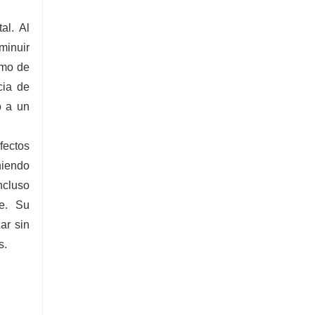
al. Al
minuir
umo de
cia de
o a un
fectos
niendo
ncluso
re. Su
ar sin
s.