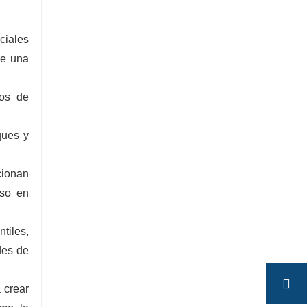
ciales
ne una
ios de
ques y
cionan
eso en
tiles,
des de
 crear