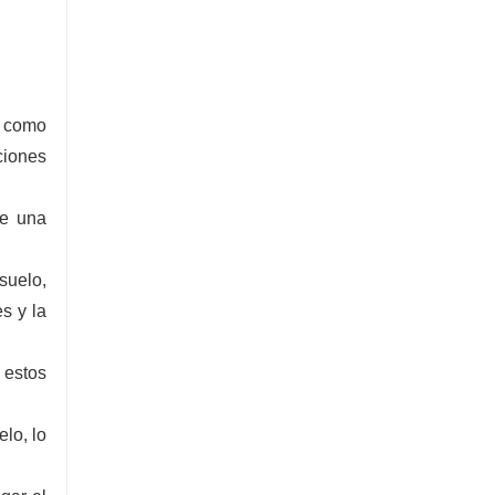
, como
ciones
te una
suelo,
s y la
 estos
lo, lo