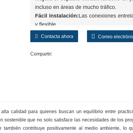
incluso en áreas de mucho tráfico.
Fácil instalación:
Las conexiones entrel
y flexible.
Apoya el desarrollo sostenible:
Reduce
Contacta ahora
Correo electróni
del aire y promueve la biodiversidad.
Compartir:
ta calidad para quienes buscan un equilibrio entre practic
n sostenible que no solo satisface las necesidades de los pro
e también contribuye positivamente al medio ambiente, lo q