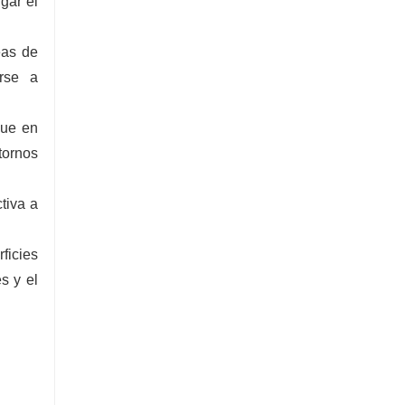
gar el
eas de
rse a
que en
tornos
tiva a
icies
s y el