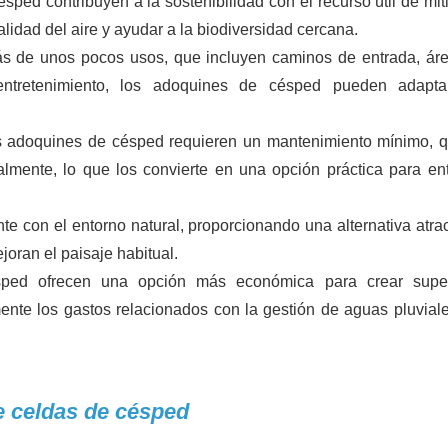
ped contribuyen a la sostenibilidad con el recurso útil de miti
calidad del aire y ayudar a la biodiversidad cercana.
 de unos pocos usos, que incluyen caminos de entrada, ár
entretenimiento, los adoquines de césped pueden adapta
os adoquines de césped requieren un mantenimiento mínimo, 
nalmente, lo que los convierte en una opción práctica para en
e con el entorno natural, proporcionando una alternativa atrac
joran el paisaje habitual.
ped ofrecen una opción más económica para crear superf
ente los gastos relacionados con la gestión de aguas pluviale
e celdas de césped