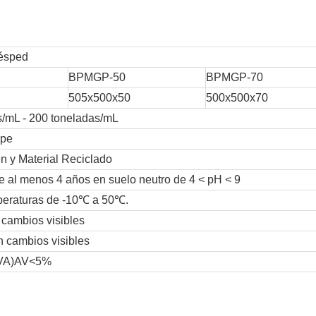
ésped
BPMGP-50
BPMGP-70
505x500x50
500x500x70
s/mL - 200 toneladas/mL
-pe
en y Material Reciclado
e al menos 4 años en suelo neutro de 4 < pH < 9
mperaturas de -10℃ a 50℃.
cambios visibles
 cambios visibles
VA)AV<5%