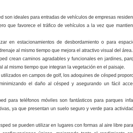
d son ideales para entradas de vehículos de empresas residen
ro que favorece el tráfico de vehículos a la vez que mantie
izar en estacionamientos de desbordamiento o para espac
enaje al mismo tiempo que mejora el atractivo visual del área.
ed crean caminos agradables y funcionales en jardines, par
al al mismo tiempo que integran la vegetación en el paisaje.
tilizados en campos de golf, los adoquines de césped propor
 minimizando el daño al césped y asegurando un fácil acc
d para teléfonos móviles son fantásticos para parques infan
tivas, ya que presentan un suelo seguro y verde para activida
ped se pueden utilizar en lugares con formas al aire libre para