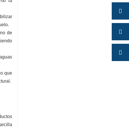
omo la
ilizar
uelo.
ino de
giendo
 aguas
lo que
tural.
ductos
rcilla