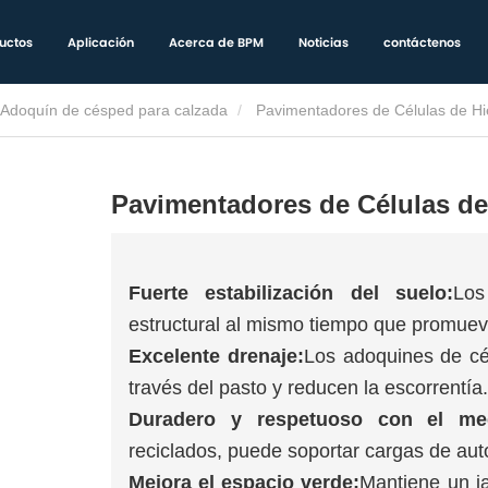
uctos
Aplicación
Acerca de BPM
Noticias
contáctenos
Adoquín de césped para calzada
Pavimentadores de Células de Hi
Pavimentadores de Células de
Fuerte estabilización del suelo:
Los
estructural al mismo tiempo que promueve
Excelente drenaje:
Los adoquines de cé
través del pasto y reducen la escorrentía.
Duradero y respetuoso con el me
reciclados, puede soportar cargas de aut
Mejora el espacio verde:
Mantiene un j