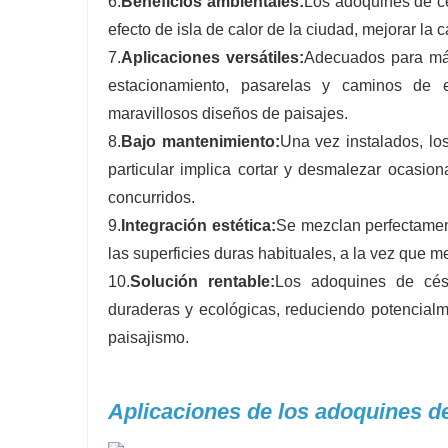
6.
Beneficios ambientales:
Los adoquines de cés
efecto de isla de calor de la ciudad, mejorar la 
7.
Aplicaciones versátiles:
Adecuados para más
estacionamiento, pasarelas y caminos de 
maravillosos diseños de paisajes.
8.
Bajo mantenimiento:
Una vez instalados, l
particular implica cortar y desmalezar ocasio
concurridos.
9.
Integración estética:
Se mezclan perfectament
las superficies duras habituales, a la vez que me
10.
Solución rentable:
Los adoquines de cés
duraderas y ecológicas, reduciendo potencialm
paisajismo.
Aplicaciones de los adoquines d