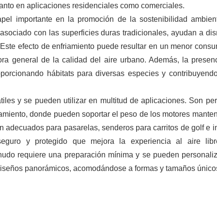
anto en aplicaciones residenciales como comerciales.
 importante en la promoción de la sostenibilidad ambient
e asociado con las superficies duras tradicionales, ayudan a dis
 Este efecto de enfriamiento puede resultar en un menor cons
ra general de la calidad del aire urbano. Además, la presen
roporcionando hábitats para diversas especies y contribuyend
les y se pueden utilizar en multitud de aplicaciones. Son per
namiento, donde pueden soportar el peso de los motores mante
 adecuados para pasarelas, senderos para carritos de golf e i
seguro y protegido que mejora la experiencia al aire lib
enudo requiere una preparación mínima y se pueden personaliz
diseños panorámicos, acomodándose a formas y tamaños único