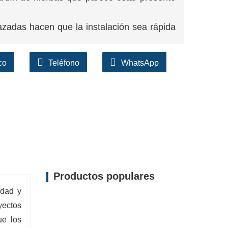
azadas hacen que la instalación sea rápida
 el efecto isla de calor, mejora la calidad
co
Teléfono
WhatsApp
Productos populares
idad y
yectos
ue los