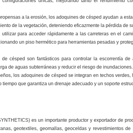
y configuraciones únicas, mejorando tanto el rendimiento c
ropensas a la erosión, los adoquines de césped ayudan a estab
iento de la vegetación, deteniendo eficazmente la pérdida de s
utilizar para acceder rápidamente a las carreteras en el cam
rcionando un piso hermético para herramientas pesadas y prote
de césped son fantásticos para controlar la escorrentía de
rga de aguas subterráneas y reducir el riesgo de inundaciones.
eños, los adoquines de césped se integran en techos verdes, 
o tiempo que garantiza un drenaje adecuado y un soporte estruc
SYNTHETICS) es un importante productor y exportador de pro
nas, geotextiles, geomallas, geoceldas y revestimientos de a