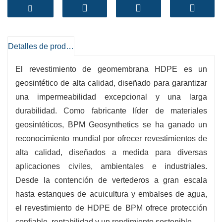
Desde vertederos y minería hasta acuicultura y
contención de agua, los revestimientos BPM
garantizan seguridad confiable y un rendimiento
sostenible.
Detalles de producto
Alta calidad de materiales
– Resina HDPE cien
El revestimiento de geomembrana HDPE es un
por cien virgen para mayor resistencia,
geosintético de alta calidad, diseñado para garantizar
flexibilidad e impermeabilidad.
una impermeabilidad excepcional y una larga
Larga vida útil
– Resistente a los rayos UV y a
durabilidad. Como fabricante líder de materiales
los productos químicos, con una duración de
geosintéticos, BPM Geosynthetics se ha ganado un
más de 30 años.
reconocimiento mundial por ofrecer revestimientos de
Rentable
– Fácil de instalar, bajo
alta calidad, diseñados a medida para diversas
mantenimiento, menores costos de ciclo de
aplicaciones civiles, ambientales e industriales.
vida.
Desde la contención de vertederos a gran escala
Opciones flexibles
– Liso o texturizado, más de
hasta estanques de acuicultura y embalses de agua,
un espesor, tamaños de rollos personalizados.
el revestimiento de HDPE de BPM ofrece protección
Experiencia en geosintéticos de BPM
–
confiable, rentabilidad y un rendimiento sostenible.