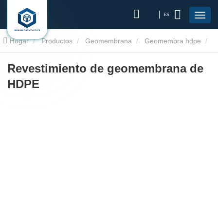
ES
Hogar
Productos
Geomembrana
Geomembra hdpe
Revestimiento de geomembrana de HDPE
Revestimiento de geomembrana de
HDPE