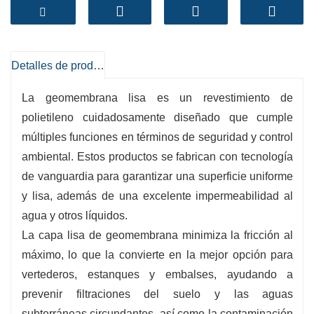
ambiental, el control del agua y la gestión de
residuos.
-
Alta impermeabilidad
:
Detalles de producto
Las geomembranas lisas tienen una resistencia
de primer nivel a la permeabilidad de los
La geomembrana lisa es un revestimiento de
líquidos, deteniendo eficazmente las fugas y la
polietileno cuidadosamente diseñado que cumple
múltiples funciones en términos de seguridad y control
contaminación.
ambiental. Estos productos se fabrican con tecnología
-
Resistencia química
:
de vanguardia para garantizar una superficie uniforme
Estos revestimientos son resistentes a una
y lisa, además de una excelente impermeabilidad al
amplia variedad de productos químicos, lo que
agua y otros líquidos.
los hace ideales para funciones industriales y
La capa lisa de geomembrana minimiza la fricción al
control de desechos peligrosos.
máximo, lo que la convierte en la mejor opción para
-
Durabilidad
:
vertederos, estanques y embalses, ayudando a
Las geomembranas lisas están diseñadas
prevenir filtraciones del suelo y las aguas
cuidadosamente para soportar el estrés
subterráneas circundantes, así como la contaminación