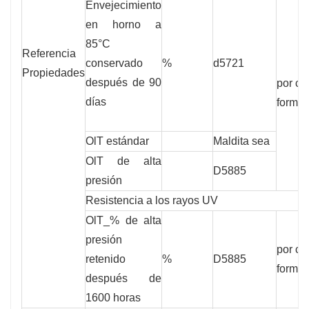
Envejecimiento
en horno a
85°C
Referencia
conservado
%
d5721
Propiedades
después de 90
por ca
días
formul
OlT estándar
Maldita sea
OlT de alta
D5885
presión
Resistencia a los rayos UV
OlT_% de alta
presión
por ca
retenido
%
D5885
formul
después de
1600 horas