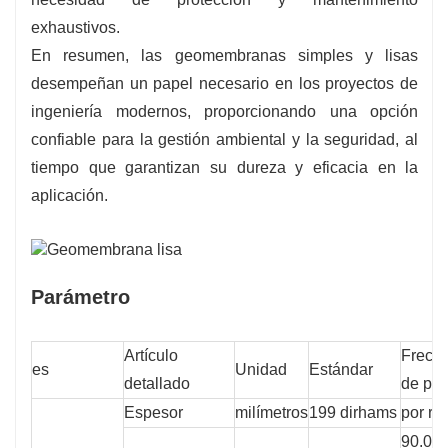
exhaustivos.
En resumen, las geomembranas simples y lisas
desempeñan un papel necesario en los proyectos de
ingeniería modernos, proporcionando una opción
confiable para la gestión ambiental y la seguridad, al
tiempo que garantizan su dureza y eficacia en la
aplicación.
Parámetro
Artículo
Frecu
es
Unidad
Estándar
detallado
de pr
Espesor
milímetros
199 dirhams
por rol
90.00