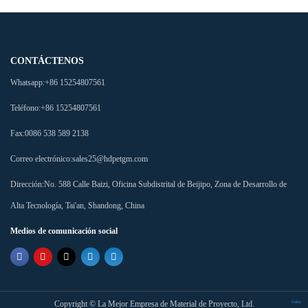
CONTÁCTENOS
Whatsapp:
+86 15254807561
Teléfono:
+86 15254807561
Fax:
0086 538 589 2138
Correo electrónico:
sales25@hdpetgm.com
Dirección:
No. 588 Calle Baizi, Oficina Subdistrital de Beijipo, Zona de Desarrollo de
Alta Tecnología, Tai'an, Shandong, China
Medios de comunicación social
Copyright ©
La Mejor Empresa de Material de Proyecto, Ltd.
Index