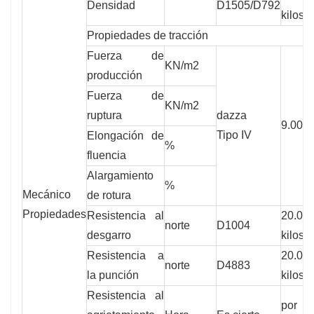
Densidad
D1505/D792
kilos
Propiedades de tracción
Fuerza de
KN/m2
producción
Fuerza de
KN/m2
ruptura
dazza
9.000 
Tipo IV
Elongación de
%
fluencia
Alargamiento
%
Mecánico
de rotura
Propiedades
Resistencia al
20.00
norte
D1004
desgarro
kilos
Resistencia a
20.00
norte
D4883
la punción
kilos
Resistencia al
por