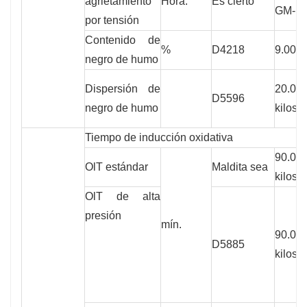
agrietamiento
Hora.
Es cierto
GM-1
por tensión
Contenido de
%
D4218
9.000
negro de humo
Dispersión de
20.00
D5596
negro de humo
kilos
Tiempo de inducción oxidativa
90.00
OlT estándar
Maldita sea
kilos
OlT de alta
presión
mín.
90.00
D5885
kilos