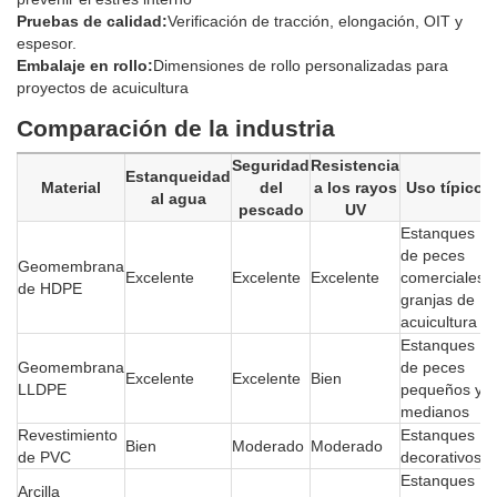
Pruebas de calidad:
Verificación de tracción, elongación, OIT y
espesor.
Embalaje en rollo:
Dimensiones de rollo personalizadas para
proyectos de acuicultura
Comparación de la industria
Seguridad
Resistencia
Estanqueidad
Material
del
a los rayos
Uso típico
al agua
pescado
UV
Estanques
de peces
Geomembrana
Excelente
Excelente
Excelente
comerciales,
de HDPE
granjas de
acuicultura
Estanques
Geomembrana
de peces
Excelente
Excelente
Bien
LLDPE
pequeños y
medianos
Revestimiento
Estanques
Bien
Moderado
Moderado
de PVC
decorativos
Estanques
Arcilla