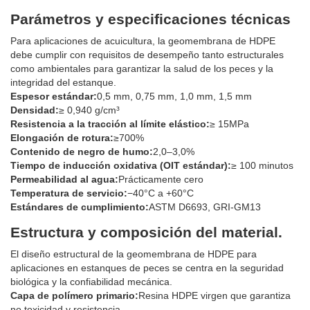
Parámetros y especificaciones técnicas
Para aplicaciones de acuicultura, la geomembrana de HDPE
debe cumplir con requisitos de desempeño tanto estructurales
como ambientales para garantizar la salud de los peces y la
integridad del estanque.
Espesor estándar:
0,5 mm, 0,75 mm, 1,0 mm, 1,5 mm
Densidad:
≥ 0,940 g/cm³
Resistencia a la tracción al límite elástico:
≥ 15MPa
Elongación de rotura:
≥700%
Contenido de negro de humo:
2,0–3,0%
Tiempo de inducción oxidativa (OIT estándar):
≥ 100 minutos
Permeabilidad al agua:
Prácticamente cero
Temperatura de servicio:
−40°C a +60°C
Estándares de cumplimiento:
ASTM D6693, GRI-GM13
Estructura y composición del material.
El diseño estructural de la geomembrana de HDPE para
aplicaciones en estanques de peces se centra en la seguridad
biológica y la confiabilidad mecánica.
Capa de polímero primario:
Resina HDPE virgen que garantiza
no toxicidad y resistencia.