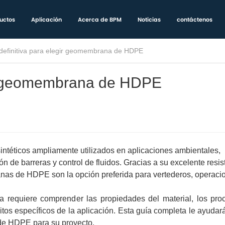
uctos
Aplicación
Acerca de BPM
Noticias
contáctenos
definitiva para elegir geomembrana de HDPE
gir geomembrana de HDPE
téticos ampliamente utilizados en aplicaciones ambientales,
ón de barreras y control de fluidos. Gracias a su excelente resis
anas de HDPE son la opción preferida para vertederos, operaci
equiere comprender las propiedades del material, los pro
isitos específicos de la aplicación. Esta guía completa le ayudar
de HDPE para su proyecto.