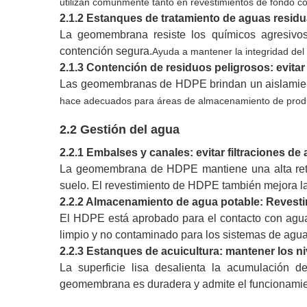
utilizan comúnmente tanto en revestimientos de fondo c
2.1.2 Estanques de tratamiento de aguas residua
La geomembrana resiste los químicos agresivos
contención segura.
Ayuda a mantener la integridad del 
2.1.3 Contención de residuos peligrosos: evitar q
Las geomembranas de HDPE brindan un aislamiento
hace adecuados para áreas de almacenamiento de product
2.2 Gestión del agua
2.2.1 Embalses y canales: evitar filtraciones de
La geomembrana de HDPE mantiene una alta reten
suelo. El revestimiento de HDPE también mejora la 
2.2.2 Almacenamiento de agua potable: Revesti
El HDPE está aprobado para el contacto con agua
limpio y no contaminado para los sistemas de agua
2.2.3 Estanques de acuicultura: mantener los n
La superficie lisa desalienta la acumulación 
geomembrana es duradera y admite el funcionamien