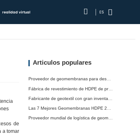
ES
realidad virtual
Articulos populares
Proveedor de geomembranas para desarrolladores de infraestructura
Fábrica de revestimiento de HDPE de producción rápida
Fabricante de geotextil con gran inventario
tencia
Las 7 Mejores Geomembranas HDPE 2mm Lista
ones
Proveedor mundial de logística de geomembranas
cesos de
á a tomar