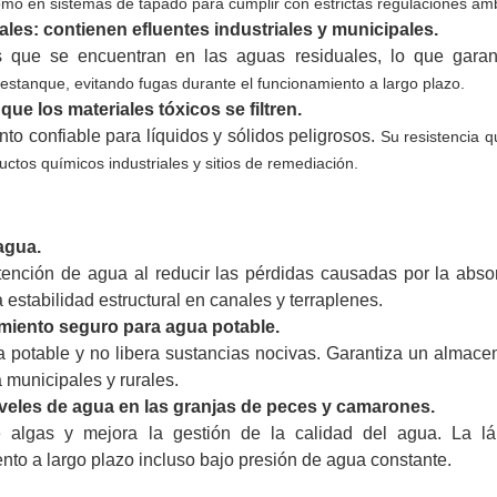
omo en sistemas de tapado para cumplir con estrictas regulaciones amb
les: contienen efluentes industriales y municipales.
 que se encuentran en las aguas residuales, lo que garan
estanque, evitando fugas durante el funcionamiento a largo plazo.
ue los materiales tóxicos se filtren.
 confiable para líquidos y sólidos peligrosos.
Su resistencia q
os químicos industriales y sitios de remediación.
 agua.
ción de agua al reducir las pérdidas causadas por la absor
estabilidad estructural en canales y terraplenes.
miento seguro para agua potable.
 potable y no libera sustancias nocivas. Garantiza un almac
 municipales y rurales.
iveles de agua en las granjas de peces y camarones.
de algas y mejora la gestión de la calidad del agua. La l
to a largo plazo incluso bajo presión de agua constante.