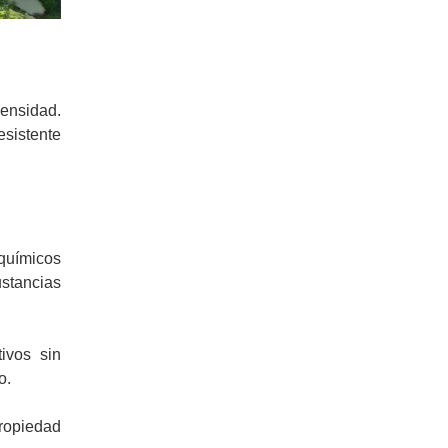
densidad.
esistente
químicos
ustancias
ivos sin
o.
propiedad