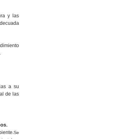
ra y las
 adecuada
dimiento
.
ias a su
al de las
dos.
biente.
Se