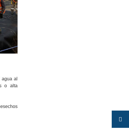
e agua al
s o alta
desechos