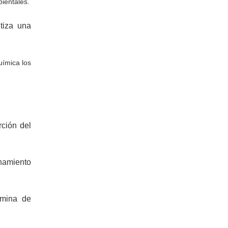
ientales.
tiza una
uímica los
ción del
enamiento
ámina de