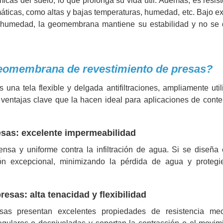
icas del suelo, lo que prolonga su vida útil. Además, es resist
máticas, como altas y bajas temperaturas, humedad, etc. Bajo e
y la humedad, la geomembrana mantiene su estabilidad y no se 
 geomembrana de revestimiento de presas?
na tela flexible y delgada antifiltraciones, ampliamente uti
s ventajas clave que la hacen ideal para aplicaciones de cont
sas: excelente impermeabilidad
sa y uniforme contra la infiltración de agua. Si se diseña 
ación excepcional, minimizando la pérdida de agua y protegi
sas: alta tenacidad y flexibilidad
as presentan excelentes propiedades de resistencia me