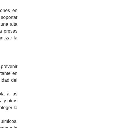
iones en
 soportar
 una alta
ra presas
ntizar la
prevenir
rtante en
lidad del
ta a las
a y otros
oteger la
uímicos,