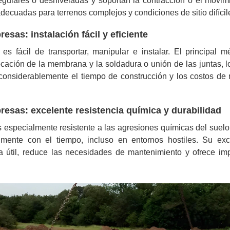
regulares o desniveladas y soportan la contracción o el movim
adecuadas para terrenos complejos y condiciones de sitio difícil
sas: instalación fácil y eficiente
 fácil de transportar, manipular e instalar. El principal m
locación de la membrana y la soldadura o unión de las juntas, l
ir considerablemente el tiempo de construcción y los costos d
esas: excelente resistencia química y durabilidad
specialmente resistente a las agresiones químicas del suelo
ilmente con el tiempo, incluso en entornos hostiles. Su exc
da útil, reduce las necesidades de mantenimiento y ofrece im