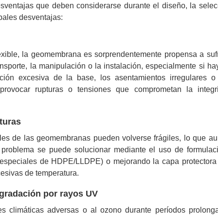
esventajas que deben considerarse durante el diseño, la selec
ipales desventajas:
exible, la geomembrana es sorprendentemente propensa a sufr
ansporte, la manipulación o la instalación, especialmente si ha
ción excesiva de la base, los asentamientos irregulares o
provocar rupturas o tensiones que comprometan la integr
turas
ales de las geomembranas pueden volverse frágiles, lo que a
te problema se puede solucionar mediante el uso de formulac
 especiales de HDPE/LLDPE) o mejorando la capa protectora 
esivas de temperatura.
egradación por rayos UV
nes climáticas adversas o al ozono durante períodos prolong