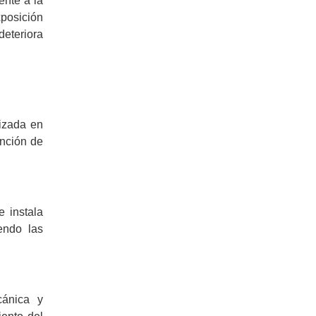
ente a la
xposición
deteriora
lizada en
ención de
e instala
endo las
cánica y