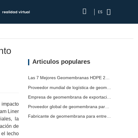
ES
realidad virtual
nto
Articulos populares
Las 7 Mejores Geomembranas HDPE 2mm Lista
Proveedor mundial de logística de geomembranas
Empresa de geomembrana de exportación directa de fábrica
l impacto
Proveedor global de geomembrana para envío
Dam Liner
Fabricante de geomembrana para entrega de proyectos
ales, la
ración de
 el lecho