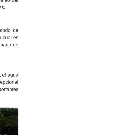
iento del
es.
étodo de
o cual es
e mano de
, el agua
epcional
portantes