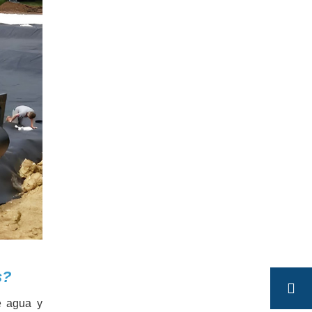
s?
e agua y