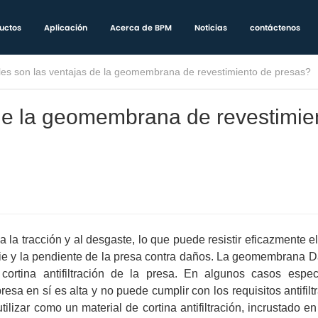
uctos
Aplicación
Acerca de BPM
Noticias
contáctenos
es son las ventajas de la geomembrana de revestimiento de presas?
de la geomembrana de revestimie
la tracción y al desgaste, lo que puede resistir eficazmente e
ficie y la pendiente de la presa contra daños. La geomembrana 
cortina antifiltración de la presa. En algunos casos especi
esa en sí es alta y no puede cumplir con los requisitos antifilt
izar como un material de cortina antifiltración, incrustado en