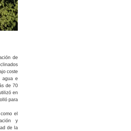
ación de
clinados
ajo coste
e agua e
más de 70
tilizó en
olló para
 como el
ración y
dad de la