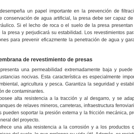
esempeña un papel importante en la prevención de filtrac
e conservación de agua artificial, la presa debe ser capaz de
ráulico. Si el lecho de roca o el suelo de la presa presentan
 la presa y perjudicará su estabilidad. Los revestimientos pa
iones para prevenir eficazmente la penetración de agua y gara
omembrana de revestimiento de presas
presenta una permeabilidad extremadamente baja y puede 
ustancias nocivas. Esta característica es especialmente impo
biental, agricultura y pesca. Garantiza la seguridad y estabi
ción de contaminantes.
see alta resistencia a la tracción y al desgarro, y se adap
ques de relaves mineros, carreteras, infraestructura ferroviari
s pueden soportar la presión externa y la fricción mecánica, pr
eneral del proyecto.
ece una alta resistencia a la corrosión y a los productos q