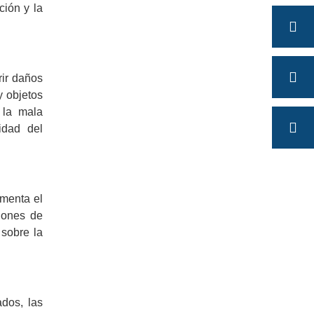
ción y la
ir daños
y objetos
 la mala
idad del
umenta el
iones de
sobre la
ados, las