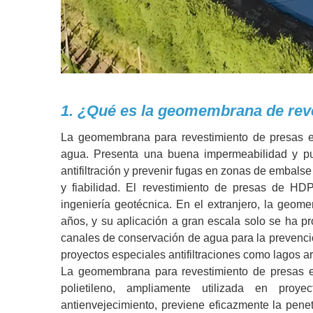
1. ¿Qué es la geomembrana de rev
La geomembrana para revestimiento de presas es 
agua. Presenta una buena impermeabilidad y pue
antifiltración y prevenir fugas en zonas de embalse
y fiabilidad. El revestimiento de presas de H
ingeniería geotécnica. En el extranjero, la geom
años, y su aplicación a gran escala solo se ha pro
canales de conservación de agua para la prevención
proyectos especiales antifiltraciones como lagos ar
La geomembrana para revestimiento de presas 
polietileno, ampliamente utilizada en proye
antienvejecimiento, previene eficazmente la penet