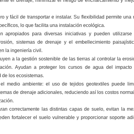
mente el drenaje, minimizar el riesgo de encharcamiento y mejo
ero y fácil de transportar e instalar. Su flexibilidad permite una
íficos, lo que facilita una instalación ecológica.
on apropiados para diversas iniciativas y pueden utilizarse
rosión, sistemas de drenaje y el embellecimiento paisajísti
n la ingeniería civil.
uyen a la gestión sostenible de las tierras al controlar la erosi
tación. Ayudan a proteger los cursos de agua del impacto
d de los ecosistemas.
l medio ambiente: el uso de tejidos geotextiles puede limi
temas de drenaje adicionales, reduciendo así los costos norma
zación.
aran correctamente las distintas capas de suelo, evitan la me
eden fortalecer el suelo vulnerable y proporcionar soporte adi