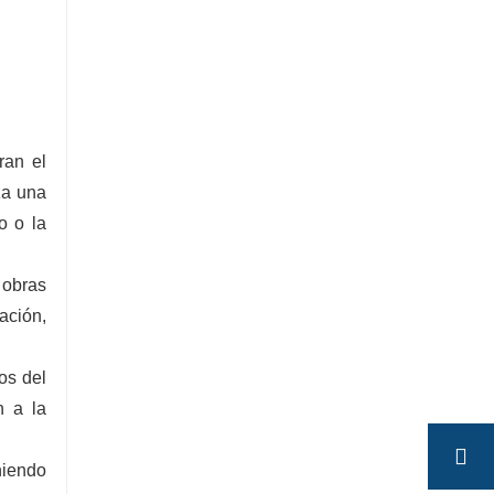
ran el
za una
o o la
y obras
ación,
os del
n a la
niendo