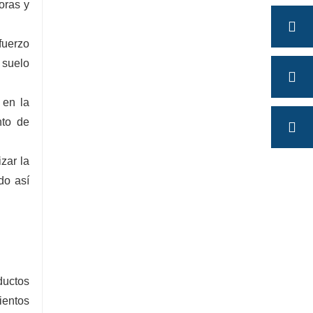
oras y
fuerzo
 suelo
 en la
nto de
izar la
do así
ductos
ientos