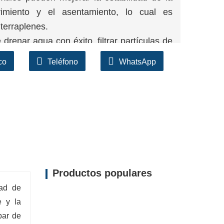
vimiento y el asentamiento, lo cual es
terraplenes.
 drenar agua con éxito, filtrar partículas de
ón de agua y prolongar la vida útil de la
co
Teléfono
WhatsApp
tiles ayudan a prevenir la erosión del suelo
e construcción mediante la estabilización de
el crecimiento de las plantas.
Productos populares
dad de
e y la
par de