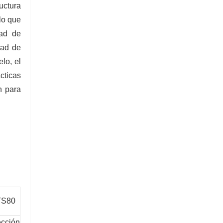
uctura
lo que
dad de
dad de
lo, el
cticas
n para
TS80
cción