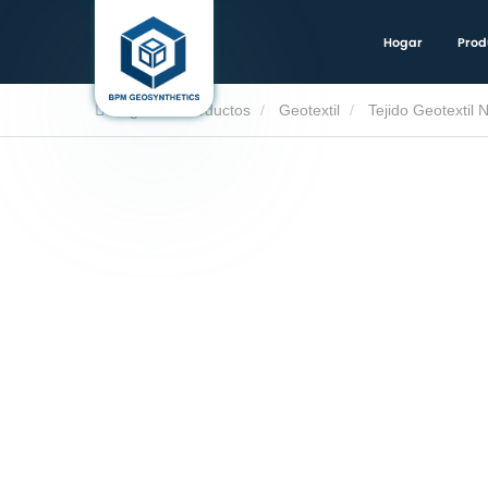
Hogar
Prod
Hogar
Productos
Geotextil
Tejido Geotextil 