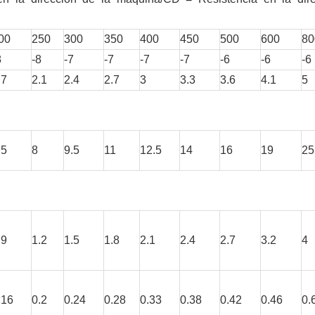
00
250
300
350
400
450
500
600
80
8
-8
-7
-7
-7
-7
-6
-6
-6
.7
2.1
2.4
2.7
3
3.3
3.6
4.1
5
.5
8
9.5
11
12.5
14
16
19
25
.9
1.2
1.5
1.8
2.1
2.4
2.7
3.2
4
.16
0.2
0.24
0.28
0.33
0.38
0.42
0.46
0.