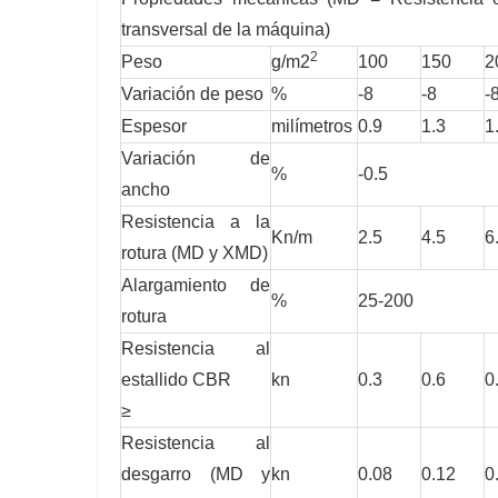
transversal de la máquina)
2
Peso
g/m2
100
150
2
Variación de peso
%
-8
-8
-
Espesor
milímetros
0.9
1.3
1
Variación de
%
-0.5
ancho
Resistencia a la
Kn/m
2.5
4.5
6
rotura (MD y XMD)
Alargamiento de
%
25-200
rotura
Resistencia al
estallido CBR
kn
0.3
0.6
0
≥
Resistencia al
desgarro (MD y
kn
0.08
0.12
0