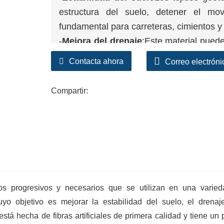
estructura del suelo, detener el mo
fundamental para carreteras, cimientos y 
-
Mejora del drenaje
:Este material puede
suelo, minimizar el riesgo de acumulaci
Contacta ahora
Correo electróni
estructura.
-
Control de erosión
: Los tejidos geotex
Compartir:
en pendientes, riberas de ríos y sitios d
las superficies del suelo y la promoción d
icos progresivos y necesarios que se utilizan en una varie
uyo objetivo es mejorar la estabilidad del suelo, el drenaj
está hecha de fibras artificiales de primera calidad y tiene un 