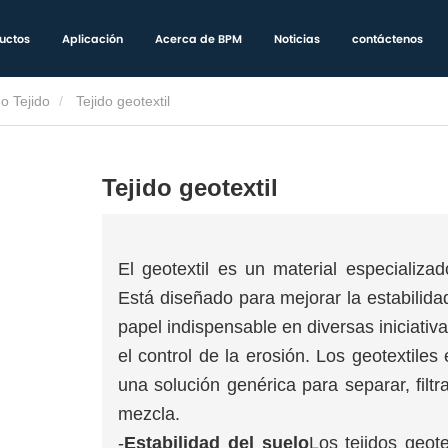
uctos
Aplicación
Acerca de BPM
Noticias
contáctenos
No Tejido
Tejido geotextil
Tejido geotextil
El geotextil es un material especializado
Está diseñado para mejorar la estabilid
papel indispensable en diversas iniciativ
el control de la erosión. Los geotextiles
una solución genérica para separar, filtr
mezcla.
-
Estabilidad del suelo
Los tejidos geot