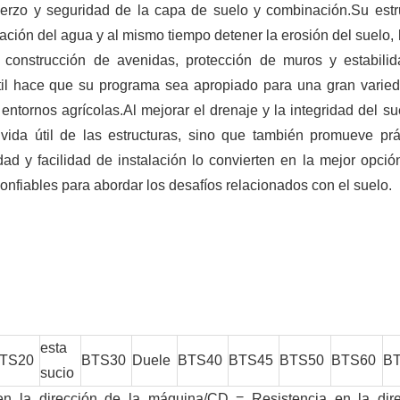
efuerzo y seguridad de la capa de suelo y combinación.Su estr
ación del agua y al mismo tiempo detener la erosión del suelo, 
a construcción de avenidas, protección de muros y estabili
extil hace que su programa sea apropiado para una gran varie
entornos agrícolas.Al mejorar el drenaje y la integridad del sue
 vida útil de las estructuras, sino que también promueve prá
idad y facilidad de instalación lo convierten en la mejor opció
onfiables para abordar los desafíos relacionados con el suelo.
esta
TS20
BTS30
Duele
BTS40
BTS45
BTS50
BTS60
B
sucio
n la dirección de la máquina/CD = Resistencia en la dire