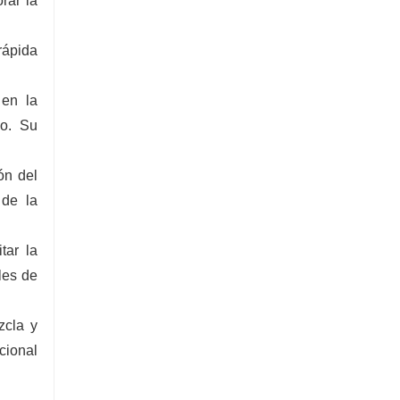
rar la
 rápida
 en la
co. Su
ón del
 de la
tar la
les de
zcla y
cional