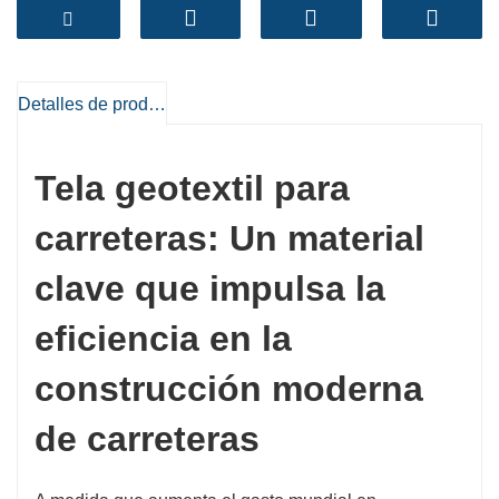
de adquisiciones.
Este artículo ofrece una visión general completa de
las telas geotextiles para carreteras para compradores
B2B internacionales, abarcando características
Detalles de producto
técnicas, demanda del mercado, procesos de
fabricación y pautas de aplicación críticas,
ayudándole a tomar decisiones informadas de
Tela geotextil para
adquisición e ingeniería.
carreteras: Un material
clave que impulsa la
eficiencia en la
construcción moderna
de carreteras