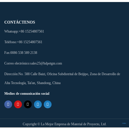
CONTÁCTENOS
Whatsapp:
+86 15254807561
Teléfono:
+86 15254807561
Fax:
0086 538 589 2138
Correo electrónico:
sales25@hdpetgm.com
Dirección:
No. 588 Calle Baizi, Oficina Subdistrital de Beijipo, Zona de Desarrollo de
Alta Tecnología, Tai'an, Shandong, China
Medios de comunicación social
Copyright ©
La Mejor Empresa de Material de Proyecto, Ltd.
Index