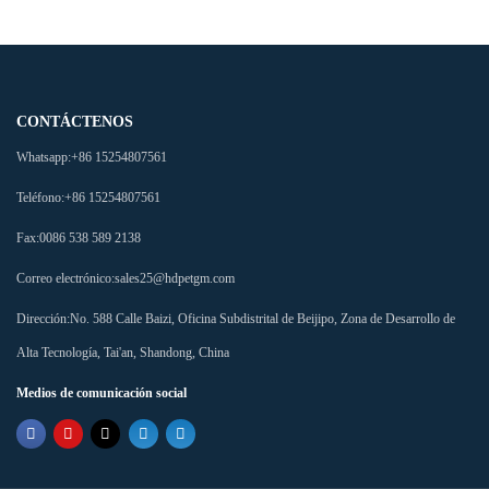
CONTÁCTENOS
Whatsapp:
+86 15254807561
Teléfono:
+86 15254807561
Fax:
0086 538 589 2138
Correo electrónico:
sales25@hdpetgm.com
Dirección:
No. 588 Calle Baizi, Oficina Subdistrital de Beijipo, Zona de Desarrollo de
Alta Tecnología, Tai'an, Shandong, China
Medios de comunicación social