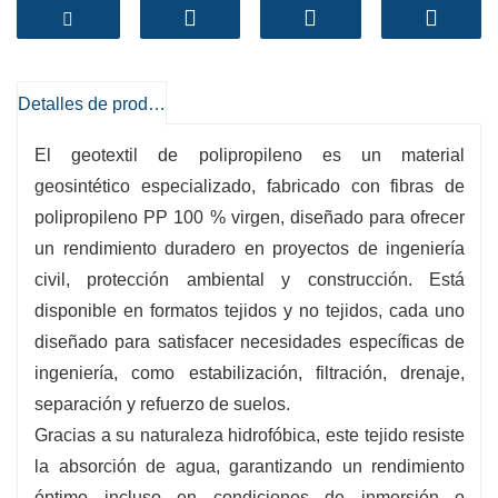
carreteras, sistemas de drenaje, control de
erosión y paisajismo. Su diseño ligero,
combinado con una alta resistencia a la
tracción, facilita su instalación, conservando al
Detalles de producto
mismo tiempo las mejores capacidades de
El geotextil de polipropileno es un material
filtración, separación y refuerzo.
geosintético especializado, fabricado con fibras de
-
Material:
100% polipropileno virgen (PP)
polipropileno PP 100 % virgen, diseñado para ofrecer
-
Funciones:
Filtración, Separación, Drenaje,
un rendimiento duradero en proyectos de ingeniería
Refuerzo, Protección
civil, protección ambiental y construcción. Está
-
Características:
Resistente a los rayos UV,
disponible en formatos tejidos y no tejidos, cada uno
resistente a los químicos, resistente a la
diseñado para satisfacer necesidades específicas de
corrosión, hidrófobo
ingeniería, como estabilización, filtración, drenaje,
-
Color:
Blanco, negro, naranja, verde o
separación y refuerzo de suelos.
personalizado
Gracias a su naturaleza hidrofóbica, este tejido resiste
-
Rango de peso:
100–1200 g/m²
la absorción de agua, garantizando un rendimiento
-
Permeabilidad:
Alto precio de deslizamiento
óptimo incluso en condiciones de inmersión o