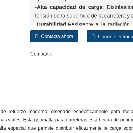
-
Alta capacidad de carga
: Distribuc
tensión de la superficie de la carretera y
-
Durabilidad
:Resistente a la radiación
garantiza un rendimiento duradero.
Contacta ahora
Correo electróni
-
Mejorar el drenaje
:Mejorar el flujo 
estabilidad de la calle.
Compartir:
-
Fácil de configurar
:Ligero, fácil de op
reduce los costos de mano de obra.
 de refuerzo moderno, diseñado específicamente para mejo
temas viales. Esta geomalla para carreteras está hecha de polím
lla especial que permite distribuir eficazmente la carga sob