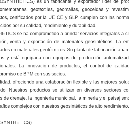
EOSYNTHETICS) es un fabricante y exportador líder de pro
eomembranas, geotextiles, geomallas, geoceldas y revestim
uctos, certificados por la UE CE y GLP, cumplen con las norm
dos por su calidad, rendimiento y durabilidad.
CS se ha comprometido a brindar servicios integrales a cl
ción, venta y exportación de materiales geosintéticos. La e
zados en materiales geotécnicos. Su planta de fabricación abar
os y está equipada con equipos de producción automatiza
onales. La innovación de productos, el control de calida
ompromiso de BPM con sus socios.
dad, ofreciendo una colaboración flexible y las mejores solu
do. Nuestros productos se utilizan en diversos sectores c
as de drenaje, la ingeniería municipal, la minería y el paisajis
fíos complejos con nuestros geosintéticos de alto rendimiento.