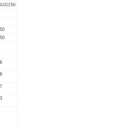
GUG150
50
50
6
8
7
3