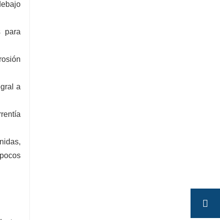
debajo
s para
rosión
gral a
rentía
nidas,
 pocos