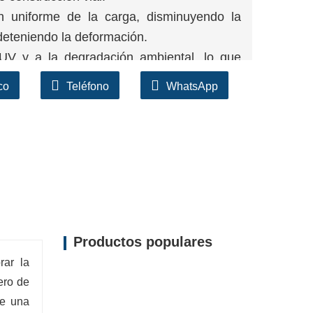
ión uniforme de la carga, disminuyendo la
 deteniendo la deformación.
 UV y a la degradación ambiental, lo que
co
Teléfono
WhatsApp
de agua, detener la erosión y mantener la
erar, simplifica el proceso de construcción y
Productos populares
rar la
ero de
re una