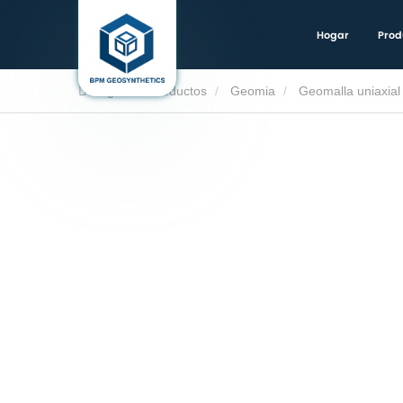
Hogar
Prod
Hogar
Productos
Geomia
Geomalla uniaxial