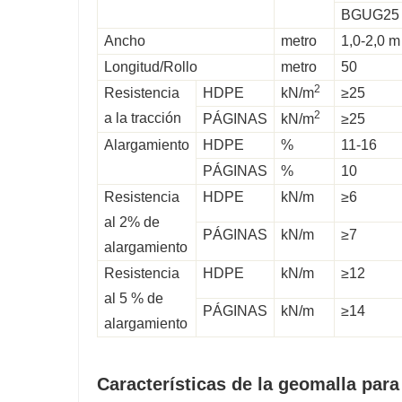
BGUG25
Ancho
metro
1,0-2,0 m
Longitud/Rollo
metro
50
2
Resistencia
HDPE
kN/m
≥25
2
a la tracción
PÁGINAS
kN/m
≥25
Alargamiento
HDPE
%
11-16
PÁGINAS
%
10
Resistencia
HDPE
kN/m
≥6
al 2% de
PÁGINAS
kN/m
≥7
alargamiento
Resistencia
HDPE
kN/m
≥12
al 5 % de
PÁGINAS
kN/m
≥14
alargamiento
Características de la geomalla para