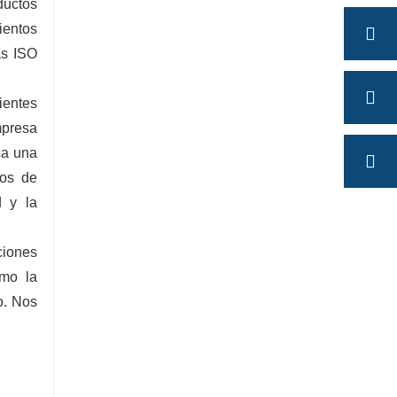
ductos
ientos
as ISO
ientes
mpresa
ca una
dos de
d y la
ciones
omo la
mo. Nos