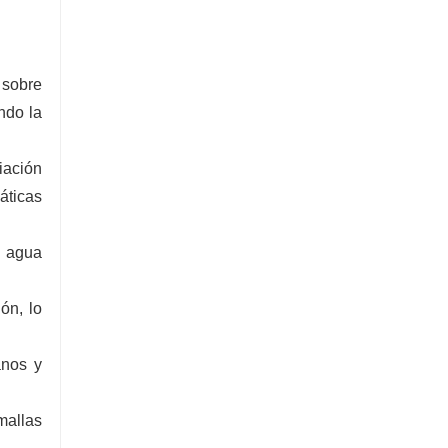
 sobre
ndo la
iación
áticas
e agua
ión, lo
anos y
mallas