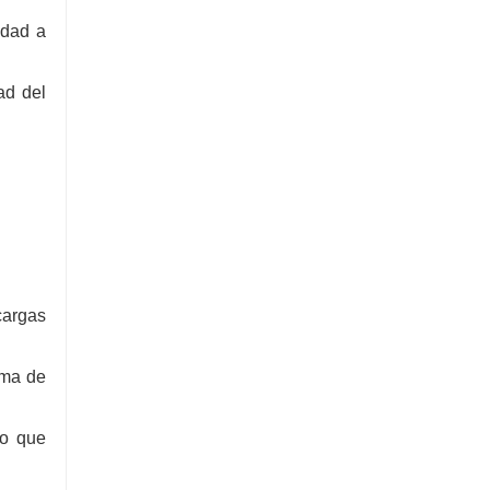
idad a
ad del
cargas
rma de
lo que