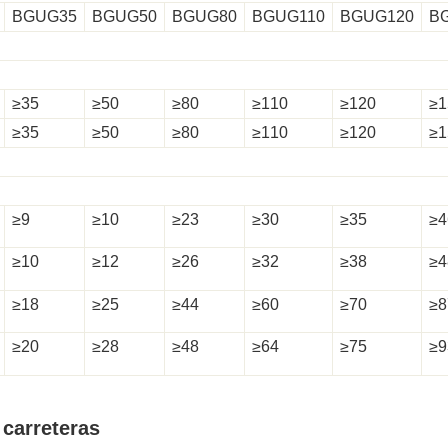
BGUG35
BGUG50
BGUG80
BGUG110
BGUG120
B
≥35
≥50
≥80
≥110
≥120
≥1
≥35
≥50
≥80
≥110
≥120
≥1
≥9
≥10
≥23
≥30
≥35
≥4
≥10
≥12
≥26
≥32
≥38
≥4
≥18
≥25
≥44
≥60
≥70
≥8
≥20
≥28
≥48
≥64
≥75
≥9
 carreteras