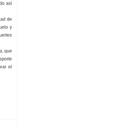
do así
dad de
uelo y
uertes
a, que
sporte
rar el