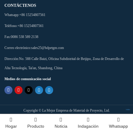
CONTÁCTENOS
Whatsapp:
+86 15254807561
Teléfono:
+86 15254807561
Fax:
0086 538 589 2138
Correo electrónico:
sales25@hdpetgm.com
Dirección:
No. 588 Calle Baizi, Oficina Subdistrital de Beijipo, Zona de Desarrollo de
Alta Tecnología, Tai'an, Shandong, China
Medios de comunicación social
Copyright ©
La Mejor Empresa de Material de Proyecto, Ltd.
Index
Hogar
Producto
Noticia
Indagación
Whatsapp