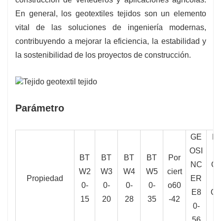
En general, los geotextiles tejidos son un elemento
vital de las soluciones de ingeniería modernas,
contribuyendo a mejorar la eficiencia, la estabilidad y
la sostenibilidad de los proyectos de construcción.
Parámetro
GE
P
OSI
R
BT
BT
BT
BT
Por
NC
CI
W2
W3
W4
W5
ciert
Propiedad
ER
R
0-
0-
0-
0-
o60
E8
O
1
15
20
28
35
-42
0-
0
56
7