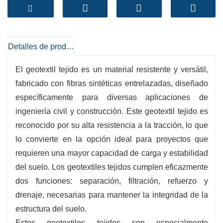
confiere una gran ventaja para la estabilización,
el drenaje y el refuerzo de suelos.
-
Filtración efectiva
:Los tejidos geotextiles
Detalles de producto
tejidos permiten un agradable flujo de agua en
El geotextil tejido es un material resistente y versátil,
el entorno al mismo tiempo que conservan las
fabricado con fibras sintéticas entrelazadas, diseñado
partículas del suelo, deteniendo la erosión y
específicamente para diversas aplicaciones de
manteniendo la integridad del suelo.
ingeniería civil y construcción. Este geotextil tejido es
-
Aplicaciones versátiles
:Adecuado para una
reconocido por su alta resistencia a la tracción, lo que
amplia gama de usos, junto con proyectos de
lo convierte en la opción ideal para proyectos que
construcción de carreteras, control de erosión y
requieren una mayor capacidad de carga y estabilidad
vertederos, adaptándose a una variedad de
del suelo. Los geotextiles tejidos cumplen eficazmente
necesidades de ingeniería.
dos funciones: separación, filtración, refuerzo y
-
Solución rentable
Al mejorar la efectividad de
drenaje, necesarias para mantener la integridad de la
las tareas y reducir las necesidades de
estructura del suelo.
renovación, los tejidos geotextiles proporcionan
Estos geotextiles tejidos son especialmente