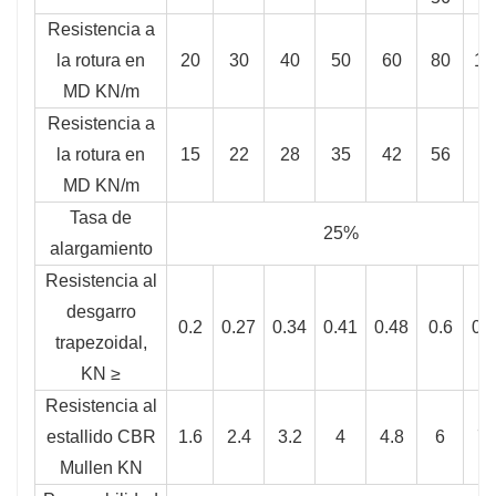
Resistencia a
la rotura en
20
30
40
50
60
80
10
MD KN/m
Resistencia a
la rotura en
15
22
28
35
42
56
7
MD KN/m
Tasa de
25%
alargamiento
Resistencia al
desgarro
0.2
0.27
0.34
0.41
0.48
0.6
0.
trapezoidal,
KN ≥
Resistencia al
estallido CBR
1.6
2.4
3.2
4
4.8
6
7.
Mullen KN