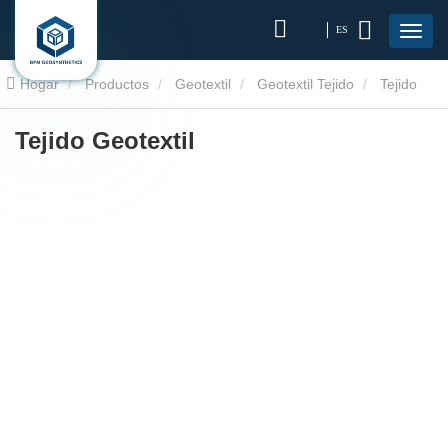
ES
Hogar
Productos
Geotextil
Geotextil Tejido
Tejido
Geotextil
Tejido Geotextil