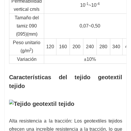
Permeabilidad
-1
-4
10
~10
vertical cm/s
Tamaño del
tamiz 090
0,07~0,50
(095)(mm)
Peso unitario
120
160
200
240
280
340
40
2
(g/m
)
Variación
±10%
Características del tejido geotextil
tejido
Alta resistencia a la tracción: Los geotextiles tejidos
ofrecen una increíble resistencia a la tracción, lo que