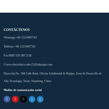
CONTÁCTENOS
Whatsapp:
+86 15254807561
Teléfono:
+86 15254807561
Fax:
0086 538 589 2138
Correo electrónico:
sales25@hdpetgm.com
Dirección:
No. 588 Calle Baizi, Oficina Subdistrital de Beijipo, Zona de Desarrollo de
Alta Tecnología, Tai'an, Shandong, China
Medios de comunicación social