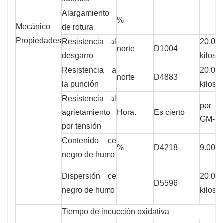
Alargamiento
%
Mecánico
de rotura
Propiedades
Resistencia al
20.00
norte
D1004
desgarro
kilos
Resistencia a
20.00
norte
D4883
la punción
kilos
Resistencia al
por
agrietamiento
Hora.
Es cierto
GM-1
por tensión
Contenido de
%
D4218
9.000 
negro de humo
Dispersión de
20.00
D5596
negro de humo
kilos
Tiempo de inducción oxidativa