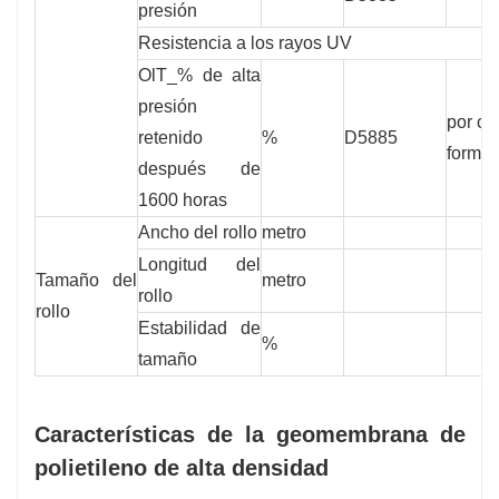
presión
Resistencia a los rayos UV
OlT_% de alta
presión
por ca
retenido
%
D5885
formul
después de
1600 horas
Ancho del rollo
metro
Longitud del
Tamaño del
metro
rollo
rollo
Estabilidad de
%
tamaño
Características de la geomembrana de
polietileno de alta densidad