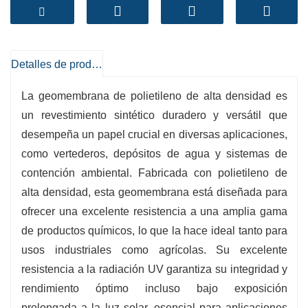
convierte en una excelente opción para
numerosos proyectos de ingeniería.
-
Resistencia química
:Resiste eficazmente una
Detalles de producto
amplia gama de factores químicos y materiales
peligrosos.
La geomembrana de polietileno de alta densidad es
-
Estabilidad UV
:Resistente a la radiación
un revestimiento sintético duradero y versátil que
desempeña un papel crucial en diversas aplicaciones,
ultravioleta, prolongando la vida útil de la
como vertederos, depósitos de agua y sistemas de
membrana.
contención ambiental. Fabricada con polietileno de
-
Rentable
:Ofrece una estabilidad en el
alta densidad, esta geomembrana está diseñada para
rendimiento universal primario diario y
ofrecer una excelente resistencia a una amplia gama
asequibilidad, reduciendo los costos comunes
de productos químicos, lo que la hace ideal tanto para
del proyecto.
usos industriales como agrícolas. Su excelente
-
Protección ambiental
:Previene la
resistencia a la radiación UV garantiza su integridad y
contaminación del suelo y de las aguas
rendimiento óptimo incluso bajo exposición
subterráneas, promoviendo la sostenibilidad.
prolongada a la luz solar, esencial para aplicaciones