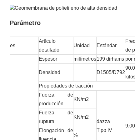
Parámetro
Artículo
Frecu
es
Unidad
Estándar
detallado
de pr
Espesor
milímetros
199 dirhams
por rol
90.00
Densidad
D1505/D792
kilos
Propiedades de tracción
Fuerza de
KN/m2
producción
Fuerza de
KN/m2
ruptura
dazza
9.000 
Tipo IV
Elongación de
%
fluencia