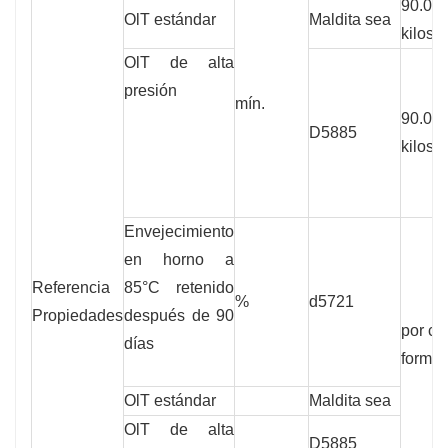
90.00
OlT estándar
Maldita sea
kilos
OlT de alta
presión
mín.
90.00
D5885
kilos
Envejecimiento
en horno a
Referencia
85°C retenido
%
d5721
Propiedades
después de 90
por ca
días
formul
OlT estándar
Maldita sea
OlT de alta
D5885