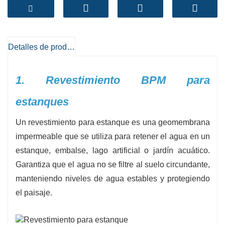
usuarios finales por igual.
-
Opciones de espesor
:0,5 mm, 0,75 mm, 1,0
mm, 1,5 mm, 2,0 mm y más.
-
Opciones de color
:Colores negro, verde o
Detalles de producto
personalizados disponibles a pedido.
-
Bajos costos de protección
:Reduce la
1. Revestimiento BPM para
necesidad de reparaciones primarias o
estanques
reemplazos.
BPM
yo
interior para estanque
Se han utilizado
Un revestimiento para estanque es una geomembrana
con éxito en proyectos en más de 100 países,
impermeable que se utiliza para retener el agua en un
respaldados por certificaciones internacionales
estanque, embalse, lago artificial o jardín acuático.
como ISO9001, CE y SGS.
Garantiza que el agua no se filtre al suelo circundante,
Contáctenos hoy para solicitar
muestras
manteniendo niveles de agua estables y protegiendo
gratis
¡, fichas técnicas o un presupuesto
el paisaje.
personalizado para su aplicación específica!